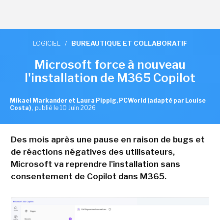
LOGICIEL
/
BUREAUTIQUE ET COLLABORATIF
Microsoft force à nouveau
l'installation de M365 Copilot
Mikael Markander et Laura Pippig, PCWorld (adapté par Louise
Costa)
,
publié le 10 Juin 2026
Des mois après une pause en raison de bugs et
de réactions négatives des utilisateurs,
Microsoft va reprendre l'installation sans
consentement de Copilot dans M365.