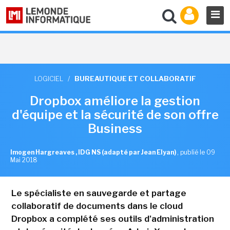
LOGICIEL
/
BUREAUTIQUE ET COLLABORATIF
Dropbox améliore la gestion
d'équipe et la sécurité de son offre
Business
Imogen Hargreaves , IDG NS (adapté par Jean Elyan)
,
publié le 09
Mai 2018
Le spécialiste en sauvegarde et partage
collaboratif de documents dans le cloud
Dropbox a complété ses outils d'administration