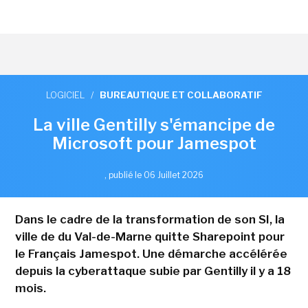
LOGICIEL
/
BUREAUTIQUE ET COLLABORATIF
La ville Gentilly s'émancipe de
Microsoft pour Jamespot
,
publié le 06 Juillet 2026
Dans le cadre de la transformation de son SI, la
ville de du Val-de-Marne quitte Sharepoint pour
le Français Jamespot. Une démarche accélérée
depuis la cyberattaque subie par Gentilly il y a 18
mois.