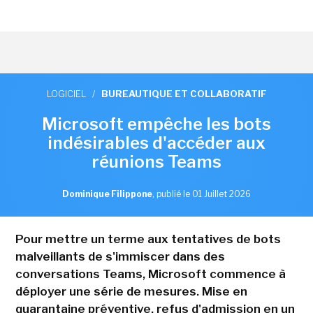
LOGICIEL
/
BUREAUTIQUE ET COLLABORATIF
Microsoft empêche les bots
indésirables d'accéder aux
réunions Teams
Dominique Filippone
,
publié le 01 Juillet 2026
Pour mettre un terme aux tentatives de bots
malveillants de s'immiscer dans des
conversations Teams, Microsoft commence à
déployer une série de mesures. Mise en
quarantaine préventive, refus d'admission en un