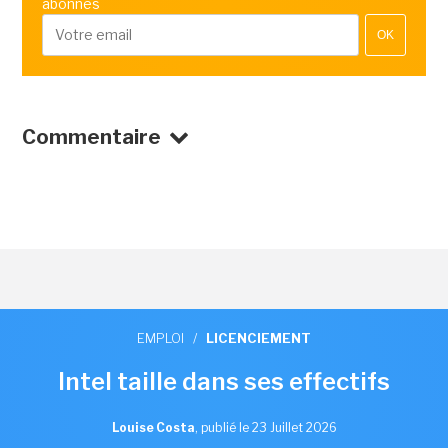
abonnés
OK
Commentaire
EMPLOI
/
LICENCIEMENT
Intel taille dans ses effectifs
Louise Costa
,
publié le 23 Juillet 2026