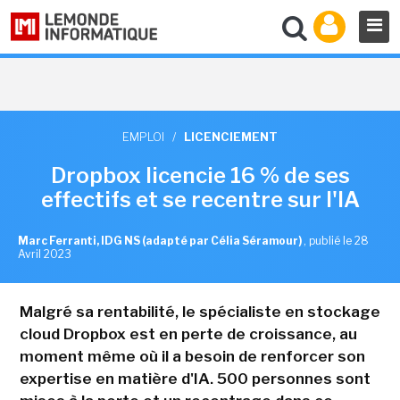
EMPLOI
/
LICENCIEMENT
Dropbox licencie 16 % de ses
effectifs et se recentre sur l'IA
Marc Ferranti, IDG NS (adapté par Célia Séramour)
,
publié le 28
Avril 2023
Malgré sa rentabilité, le spécialiste en stockage
cloud Dropbox est en perte de croissance, au
moment même où il a besoin de renforcer son
expertise en matière d'IA. 500 personnes sont