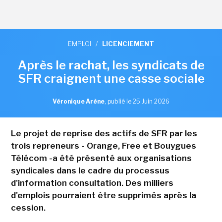
EMPLOI
/
LICENCIEMENT
Après le rachat, les syndicats de
SFR craignent une casse sociale
Véronique Arène
,
publié le 25 Juin 2026
Le projet de reprise des actifs de SFR par les
trois repreneurs - Orange, Free et Bouygues
Télécom -a été présenté aux organisations
syndicales dans le cadre du processus
d'information consultation. Des milliers
d'emplois pourraient être supprimés après la
cession.