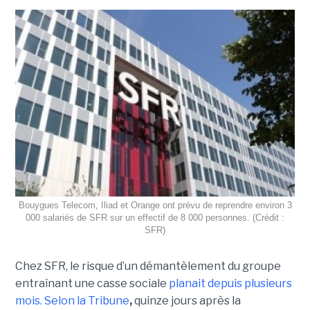
Bouygues Telecom, Iliad et Orange ont prévu de reprendre environ 3
000 salariés de SFR sur un effectif de 8 000 personnes. (Crédit :
SFR)
Chez SFR, le risque d’un démantèlement du groupe
entraînant une casse sociale
planait depuis plusieurs
mois.
Selon la Tribune
,
quinze jours après la