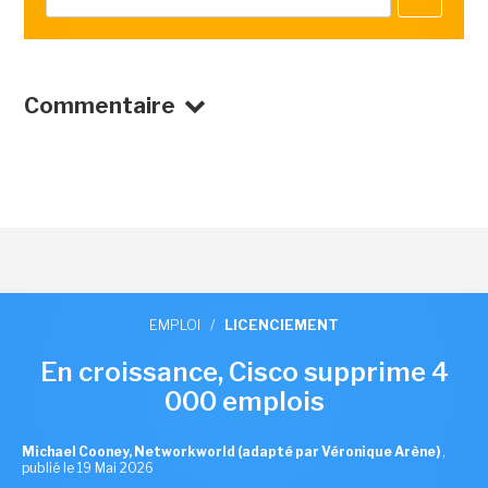
Commentaire
EMPLOI
/
LICENCIEMENT
En croissance, Cisco supprime 4
000 emplois
Michael Cooney, Networkworld (adapté par Véronique Arène)
,
publié le 19 Mai 2026