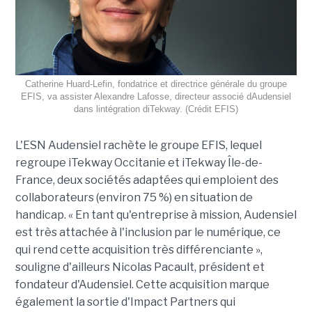
Catherine Huard-Lefin, fondatrice et directrice générale du groupe
EFIS, va assister Alexandre Lafosse, directeur associé dAudensiel
dans lintégration diTekway. (Crédit EFIS)
L'ESN Audensiel rachète le groupe EFIS, lequel
regroupe iTekway Occitanie et iTekway Île-de-
France, deux sociétés adaptées qui emploient des
collaborateurs (environ 75 %) en situation de
handicap. « En tant qu'entreprise à mission, Audensiel
est très attachée à l'inclusion par le numérique, ce
qui rend cette acquisition très différenciante »,
souligne d'ailleurs Nicolas Pacault, président et
fondateur d'Audensiel. Cette acquisition marque
également la sortie d'Impact Partners qui