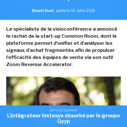
Benoît Huet
,
publié le 06 Juillet 2026
Le spécialiste de la visioconférence a annoncé
le rachat de la start-up Common Room, dont la
plateforme permet d'unifier et d'analyser les
signaux d'achat fragmentés afin de propulser
l'efficacité des équipes de vente via son outil
Zoom Revenue Accelerator.
ARTICLE SUIVANT
ARTICLE SUIVANT
L'intégrateur Instasys absorbé par le groupe
Zoom acquiert la start-up Common Room,
spécialiste du FinOps
Qyyp