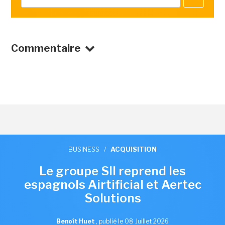
Commentaire
BUSINESS
/
ACQUISITION
Le groupe SII reprend les
espagnols Airtificial et Aertec
Solutions
Benoît Huet
,
publié le 08 Juillet 2026