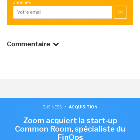
abonnés
OK
Commentaire
BUSINESS
/
ACQUISITION
Zoom acquiert la start-up
Common Room, spécialiste du
FinOps