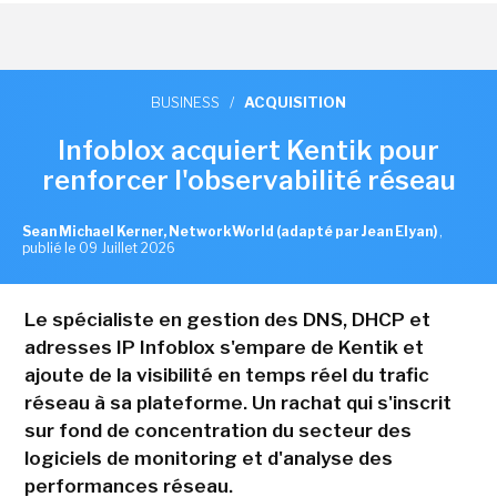
BUSINESS
/
ACQUISITION
Infoblox acquiert Kentik pour
renforcer l'observabilité réseau
Sean Michael Kerner, NetworkWorld (adapté par Jean Elyan)
,
publié le 09 Juillet 2026
Le spécialiste en gestion des DNS, DHCP et
adresses IP Infoblox s'empare de Kentik et
ajoute de la visibilité en temps réel du trafic
réseau à sa plateforme. Un rachat qui s'inscrit
sur fond de concentration du secteur des
logiciels de monitoring et d'analyse des
performances réseau.