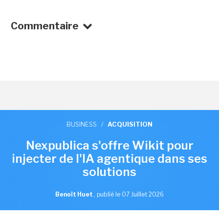
Commentaire
BUSINESS
/
ACQUISITION
Nexpublica s'offre Wikit pour
injecter de l'IA agentique dans ses
solutions
Benoît Huet
,
publié le 07 Juillet 2026