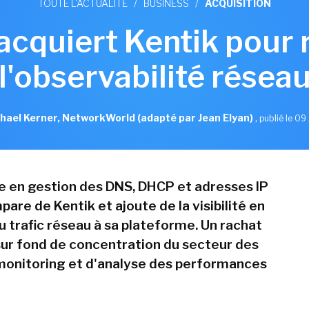
TOUTE L'ACTUALITÉ
/
BUSINESS
/
ACQUISITION
 acquiert Kentik pour 
l'observabilité résea
hael Kerner, NetworkWorld (adapté par Jean Elyan)
,
publié le 09 
te en gestion des DNS, DHCP et adresses IP
pare de Kentik et ajoute de la visibilité en
u trafic réseau à sa plateforme. Un rachat
 sur fond de concentration du secteur des
 monitoring et d'analyse des performances