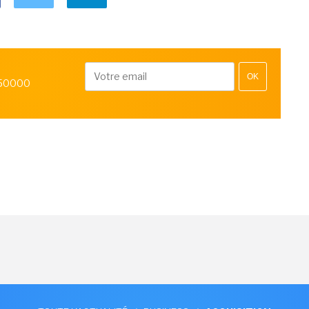
OK
 50000