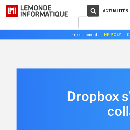
ACTUALITÉS
En ce moment :
HP POLY
C
Dropbox s'
col