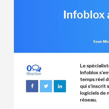
Infoblox
Sean Mic
Le spécialis
0
Infoblox s'em
Réaction
temps réel d
qui s'inscrit
logiciels de
réseau.