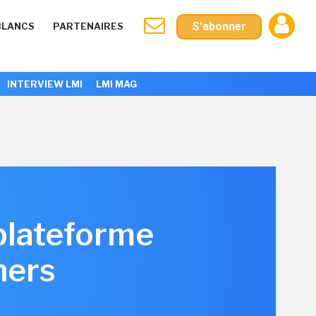
S'abonner
BLANCS
PARTENAIRES
INTERVIEW LMI
LMI MAG
 plateforme
ners