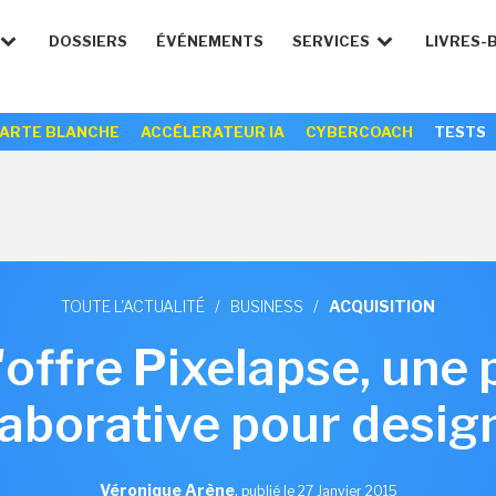
DOSSIERS
ÉVÉNEMENTS
SERVICES
LIVRES-
ARTE BLANCHE
ACCÉLERATEUR IA
CYBERCOACH
TESTS
TOUTE L'ACTUALITÉ
/
BUSINESS
/
ACQUISITION
offre Pixelapse, une
laborative pour desig
Véronique Arène
,
publié le 27 Janvier 2015