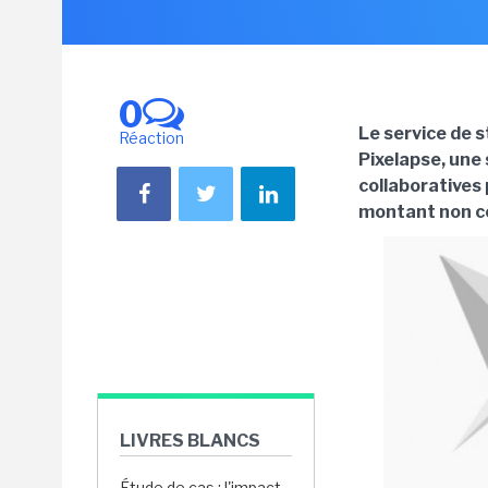
0
Le service de 
Réaction
Pixelapse, une 
collaboratives 
montant non 
LIVRES BLANCS
Étude de cas : l'impact