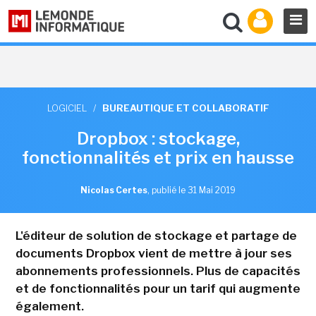
LOGICIEL
/
BUREAUTIQUE ET COLLABORATIF
Dropbox : stockage,
fonctionnalités et prix en hausse
Nicolas Certes
,
publié le 31 Mai 2019
L'éditeur de solution de stockage et partage de
documents Dropbox vient de mettre à jour ses
abonnements professionnels. Plus de capacités
et de fonctionnalités pour un tarif qui augmente
également.