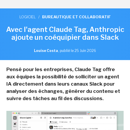
LOGICIEL
/
BUREAUTIQUE ET COLLABORATIF
Avec l'agent Claude Tag, Anthropic
ajoute un coéquipier dans Slack
Louise Costa
,
publié le 25 Juin 2026
Pensé pour les entreprises, Claude Tag offre
aux équipes la possibilité de solliciter un agent
IA directement dans leurs canaux Slack pour
analyser des échanges, générer du contenu et
suivre des tâches au fil des discussions.