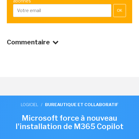
abonnés
OK
Commentaire
LOGICIEL
/
BUREAUTIQUE ET COLLABORATIF
Microsoft force à nouveau
l'installation de M365 Copilot