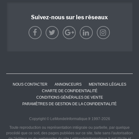
Suivez-nous sur les réseaux
NOUS CONTACTER
ANNONCEURS
MENTIONS LÉGALES
CHARTE DE CONFIDENTIALITÉ
CONDITIONS GÉNÉRALES DE VENTE
PARAMÈTRES DE GESTION DE LA CONFIDENTIALITÉ
Copyright © LeMondeInformatique.fr 1997-2026
Toute reproduction ou représentation intégrale ou partielle, par quelque
procédé que ce soit, des pages publiées sur ce site, faite sans l'autorisation
de l'éditeur ou du webmaster du site LeMondeInformatique.fr est illicite et