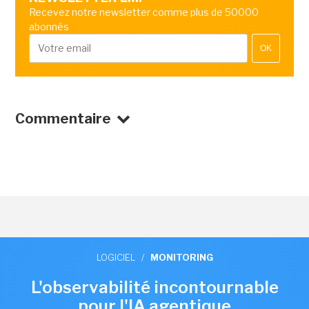
Recevez notre newsletter comme plus de 50000
abonnés
OK
Commentaire
LOGICIEL
/
MONITORING
L'observabilité incontournable
pour l'IA agentique