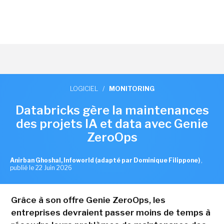
LOGICIEL
/
MONITORING
Databricks gère la maintenances
des projets IA et data avec Genie
ZeroOps
Anirban Ghoshal, Infoworld (adapté par Dominique Filippone)
,
publié le 22 Juin 2026
Grâce à son offre Genie ZeroOps, les
entreprises devraient passer moins de temps à