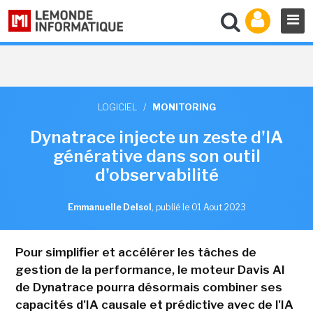
LOGICIEL
/
MONITORING
Dynatrace injecte un zeste d'IA
générative dans son outil
d'observabilité
Emmanuelle Delsol
,
publié le 01 Aout 2023
Pour simplifier et accélérer les tâches de
gestion de la performance, le moteur Davis AI
de Dynatrace pourra désormais combiner ses
capacités d'IA causale et prédictive avec de l'IA