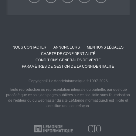
NOUS CONTACTER
ANNONCEURS
MENTIONS LÉGALES
CHARTE DE CONFIDENTIALITÉ
CONDITIONS GÉNÉRALES DE VENTE
PARAMÈTRES DE GESTION DE LA CONFIDENTIALITÉ
Copyright © LeMondeInformatique.fr 1997-2026
Toute reproduction ou représentation intégrale ou partielle, par quelque
procédé que ce soit, des pages publiées sur ce site, faite sans l'autorisation
de l'éditeur ou du webmaster du site LeMondeInformatique.fr est illicite et
constitue une contrefaçon.