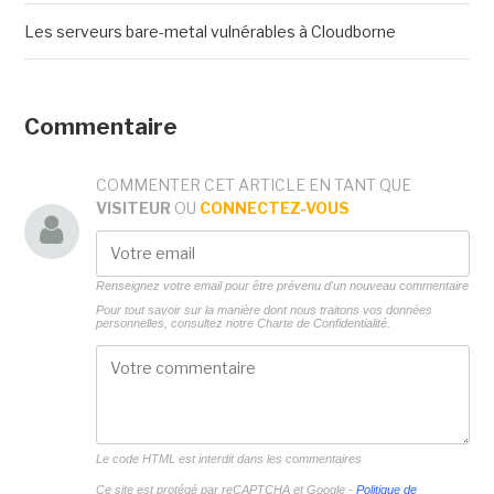
Les serveurs bare-metal vulnérables à Cloudborne
Commentaire
COMMENTER CET ARTICLE EN TANT QUE
VISITEUR
OU
CONNECTEZ-VOUS
Renseignez votre email pour être prévenu d'un nouveau commentaire
Pour tout savoir sur la manière dont nous traitons vos données
personnelles, consultez notre
Charte de Confidentialité.
Le code HTML est interdit dans les commentaires
Ce site est protégé par reCAPTCHA et Google -
Politique de