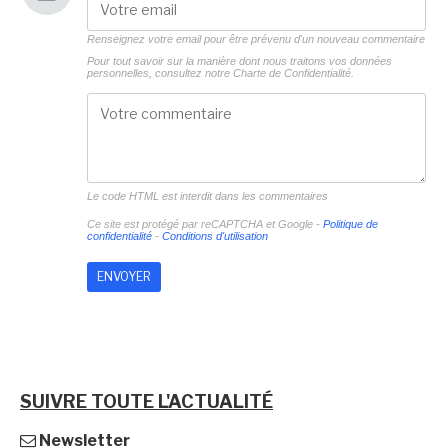
Renseignez votre email pour être prévenu d'un nouveau commentaire
Pour tout savoir sur la manière dont nous traitons vos données
personnelles, consultez notre
Charte de Confidentialité.
Le code HTML est interdit dans les commentaires
Ce site est protégé par reCAPTCHA et Google -
Politique de
confidentialité
-
Conditions d'utilisation
SUIVRE TOUTE L'ACTUALITÉ
Newsletter