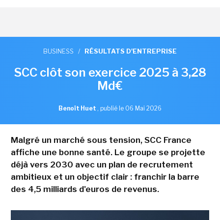
BUSINESS
/
RÉSULTATS D'ENTREPRISE
SCC clôt son exercice 2025 à 3,28
Md€
Benoît Huet
,
publié le 06 Mai 2026
Malgré un marché sous tension, SCC France
affiche une bonne santé. Le groupe se projette
déjà vers 2030 avec un plan de recrutement
ambitieux et un objectif clair : franchir la barre
des 4,5 milliards d'euros de revenus.