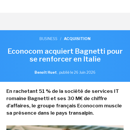
BUSINESS
/
ACQUISITION
Econocom acquiert Bagnetti pour
se renforcer en Italie
Benoît Huet
,
publié le 26 Juin 2026
En rachetant 51 % de la société de services IT
romaine Bagnetti et ses 30 M€ de chiffre
d'affaires, le groupe français Econocom muscle
sa présence dans le pays transalpin.