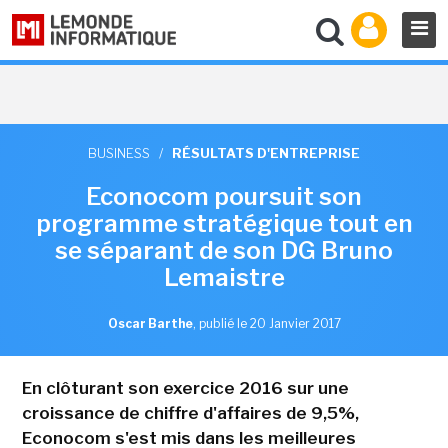
BUSINESS
/
RÉSULTATS D'ENTREPRISE
Econocom poursuit son
programme stratégique tout en
se séparant de son DG Bruno
Lemaistre
Oscar Barthe
,
publié le 20 Janvier 2017
En clôturant son exercice 2016 sur une
croissance de chiffre d'affaires de 9,5%,
Econocom s'est mis dans les meilleures