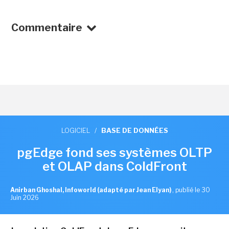
Commentaire
LOGICIEL
/
BASE DE DONNÉES
pgEdge fond ses systèmes OLTP
et OLAP dans ColdFront
Anirban Ghoshal, Infoworld (adapté par Jean Elyan)
,
publié le 30
Juin 2026