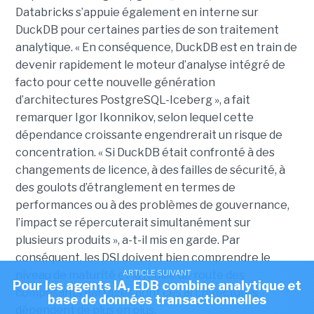
Databricks s’appuie également en interne sur
DuckDB pour certaines parties de son traitement
analytique. « En conséquence, DuckDB est en train de
devenir rapidement le moteur d’analyse intégré de
facto pour cette nouvelle génération
d’architectures PostgreSQL-Iceberg », a fait
remarquer Igor Ikonnikov, selon lequel cette
dépendance croissante engendrerait un risque de
concentration. « Si DuckDB était confronté à des
changements de licence, à des failles de sécurité, à
des goulots d’étranglement en termes de
performances ou à des problèmes de gouvernance,
l’impact se répercuterait simultanément sur
plusieurs produits », a-t-il mis en garde. Par
conséquent, les DSI doivent bien comprendre le
ARTICLE SUIVANT
niveau de maturité et la feuille de route des
Pour les agents IA, EDB combine analytique et
composants partagés dont ces architectures
base de données transactionnelles
dépendent de plus en plus.