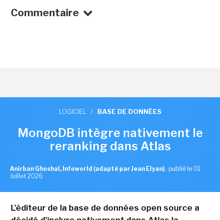
Commentaire
LOGICIEL
/
BASE DE DONNÉES
MongoDB intègre nativement le
reranking dans Atlas
Anirban Ghoshal, Infoworld (adapté par Jean Elyan)
,
publié le 01
Juillet 2026
L'éditeur de la base de données open source a