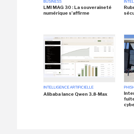
BUSINESS
INTEL
LMI MAG 30 : La souveraineté
Rubr
numérique s'affirme
sécu
INTELLIGENCE ARTIFICIELLE
PHIS
Inte
Alibaba lance Qwen 3.8-Max
fuit
cyb