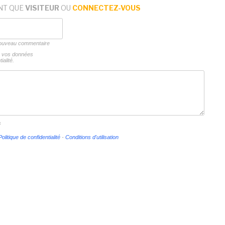
NT QUE
VISITEUR
OU
CONNECTEZ-VOUS
 nouveau commentaire
ns vos données
ialité.
s
Politique de confidentialité
-
Conditions d'utilisation