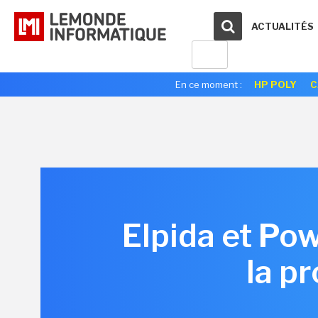
ACTUALITÉS
En ce moment :
HP POLY
C
Elpida et Po
la p