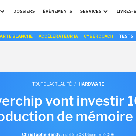
DOSSIERS
ÉVÉNEMENTS
SERVICES
LIVRES-
ARTE BLANCHE
ACCÉLERATEUR IA
CYBERCOACH
TESTS
TOUTE L'ACTUALITÉ
/
HARDWARE
werchip vont investir 
roduction de mémoir
Christophe Bardy
,
publié le 08 Décembre 2006