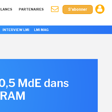
S'abonner
BLANCS
PARTENAIRES
INTERVIEW LMI
LMI MAG
10,5 MdE dans
e RAM