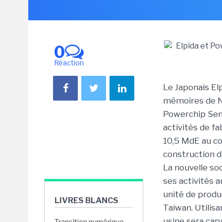
0
Réaction
Le Japonais El
mémoires de NE
Powerchip Sem
activités de f
10,5 MdE au co
construction d
La nouvelle so
ses activités 
unité de produ
LIVRES BLANCS
Taiwan. Utilis
usine sera cap
Transition numérique