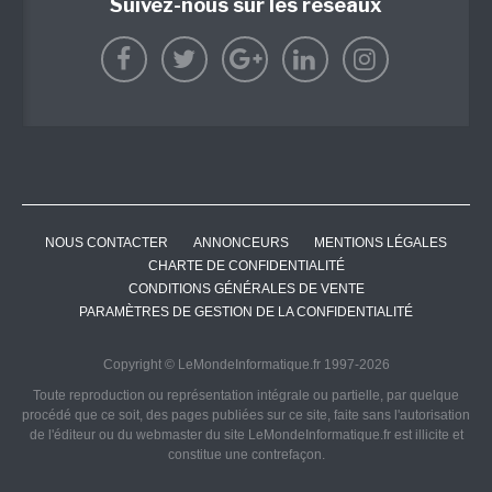
Suivez-nous sur les réseaux
NOUS CONTACTER
ANNONCEURS
MENTIONS LÉGALES
CHARTE DE CONFIDENTIALITÉ
CONDITIONS GÉNÉRALES DE VENTE
PARAMÈTRES DE GESTION DE LA CONFIDENTIALITÉ
Copyright © LeMondeInformatique.fr 1997-2026
Toute reproduction ou représentation intégrale ou partielle, par quelque
procédé que ce soit, des pages publiées sur ce site, faite sans l'autorisation
de l'éditeur ou du webmaster du site LeMondeInformatique.fr est illicite et
constitue une contrefaçon.