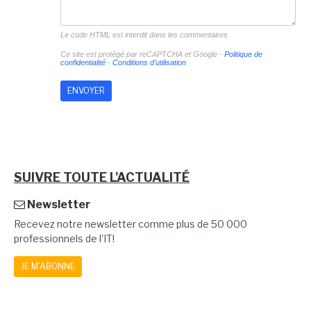
Le code HTML est interdit dans les commentaires
Ce site est protégé par reCAPTCHA et Google -
Politique de
confidentialité
-
Conditions d'utilisation
SUIVRE TOUTE L'ACTUALITÉ
Newsletter
Recevez notre newsletter comme plus de 50 000
professionnels de l'IT!
JE M'ABONNE