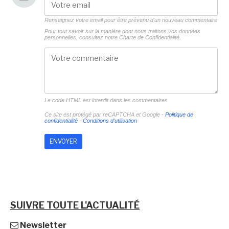
Renseignez votre email pour être prévenu d'un nouveau commentaire
Pour tout savoir sur la manière dont nous traitons vos données
personnelles, consultez notre
Charte de Confidentialité.
Le code HTML est interdit dans les commentaires
Ce site est protégé par reCAPTCHA et Google -
Politique de
confidentialité
-
Conditions d'utilisation
SUIVRE TOUTE L'ACTUALITÉ
Newsletter