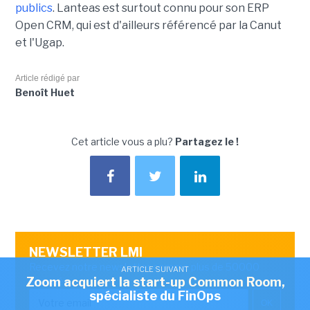
publics
. Lanteas est surtout connu pour son ERP
Open CRM, qui est d'ailleurs référencé par la Canut
et l'Ugap.
Article rédigé par
Benoît Huet
Cet article vous a plu?
Partagez le !
NEWSLETTER LMI
Recevez notre newsletter comme plus de 50000
ARTICLE SUIVANT
Zoom acquiert la start-up Common Room,
abonnés
spécialiste du FinOps
OK