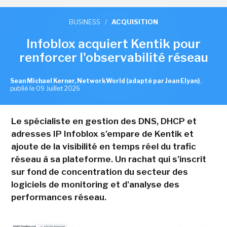
BUSINESS
/
ACQUISITION
Infoblox acquiert Kentik pour
renforcer l'observabilité réseau
Sean Michael Kerner, NetworkWorld (adapté par Jean Elyan)
,
publié le 09 Juillet 2026
Le spécialiste en gestion des DNS, DHCP et
adresses IP Infoblox s'empare de Kentik et
ajoute de la visibilité en temps réel du trafic
réseau à sa plateforme. Un rachat qui s'inscrit
sur fond de concentration du secteur des
logiciels de monitoring et d'analyse des
performances réseau.