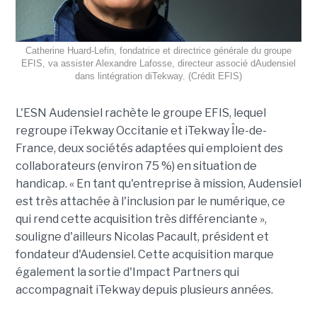
Catherine Huard-Lefin, fondatrice et directrice générale du groupe
EFIS, va assister Alexandre Lafosse, directeur associé dAudensiel
dans lintégration diTekway. (Crédit EFIS)
L'ESN Audensiel rachète le groupe EFIS, lequel
regroupe iTekway Occitanie et iTekway Île-de-
France, deux sociétés adaptées qui emploient des
collaborateurs (environ 75 %) en situation de
handicap. « En tant qu'entreprise à mission, Audensiel
est très attachée à l'inclusion par le numérique, ce
qui rend cette acquisition très différenciante »,
souligne d'ailleurs Nicolas Pacault, président et
fondateur d'Audensiel. Cette acquisition marque
également la sortie d'Impact Partners qui
accompagnait iTekway depuis plusieurs années.