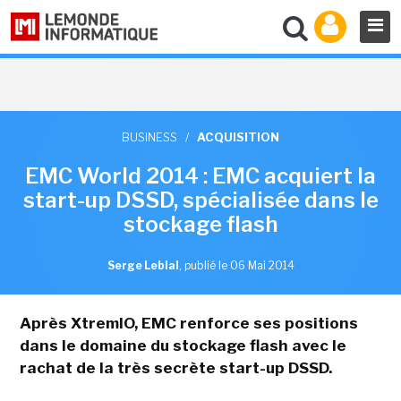
BUSINESS
/
ACQUISITION
EMC World 2014 : EMC acquiert la
start-up DSSD, spécialisée dans le
stockage flash
Serge Leblal
,
publié le 06 Mai 2014
Après XtremIO, EMC renforce ses positions
dans le domaine du stockage flash avec le
rachat de la très secrète start-up DSSD.