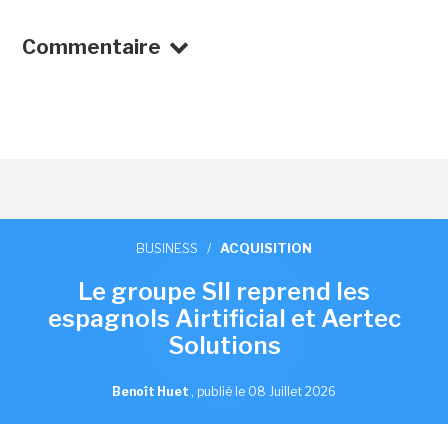
Commentaire
BUSINESS
/
ACQUISITION
Le groupe SII reprend les
espagnols Airtificial et Aertec
Solutions
Benoît Huet
,
publié le 08 Juillet 2026