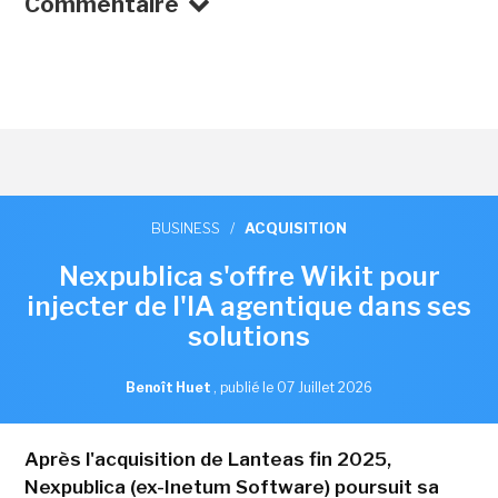
Commentaire
BUSINESS
/
ACQUISITION
Nexpublica s'offre Wikit pour
injecter de l'IA agentique dans ses
solutions
Benoît Huet
,
publié le 07 Juillet 2026
Après l'acquisition de Lanteas fin 2025,
Nexpublica (ex-Inetum Software) poursuit sa