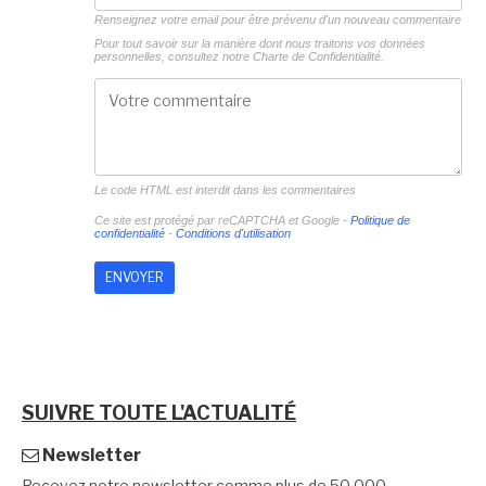
Renseignez votre email pour être prévenu d'un nouveau commentaire
Pour tout savoir sur la manière dont nous traitons vos données
personnelles, consultez notre
Charte de Confidentialité.
Le code HTML est interdit dans les commentaires
Ce site est protégé par reCAPTCHA et Google -
Politique de
confidentialité
-
Conditions d'utilisation
SUIVRE TOUTE L'ACTUALITÉ
Newsletter
Recevez notre newsletter comme plus de 50 000