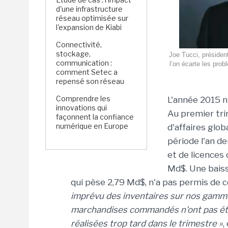
d'une infrastructure
réseau optimisée sur
l'expansion de Kiabi
Connectivité,
stockage,
Joe Tucci, présiden
communication :
l’on écarte les pr
comment Setec a
repensé son réseau
Comprendre les
L'année 2015 
innovations qui
Au premier tri
façonnent la confiance
numérique en Europe
d'affaires glo
période l'an de
et de licences
Md$. Une baisse
qui pèse 2,79 Md$, n'a pas permis de 
imprévu des inventaires sur nos gamm
marchandises commandés n'ont pas été
réalisées trop tard dans le trimestre »
,