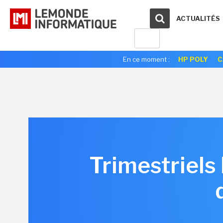
ACTUALITÉS
En ce moment :
HP POLY
C
Trimestriels