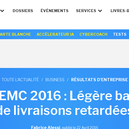
DOSSIERS
ÉVÉNEMENTS
SERVICES
LIVRES-
ARTE BLANCHE
ACCÉLERATEUR IA
CYBERCOACH
TESTS
TOUTE L'ACTUALITÉ
/
BUSINESS
/
RÉSULTATS D'ENTREPRISE
 EMC 2016 : Légère ba
de livraisons retardée
Fabrice Alessi
,
publié le 22 Avril 2016