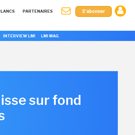
S'abonner
BLANCS
PARTENAIRES
INTERVIEW LMI
LMI MAG
isse sur fond
s