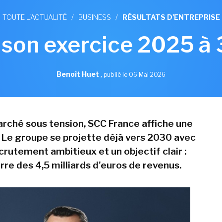
TOUTE L'ACTUALITÉ
/
BUSINESS
/
RÉSULTATS D'ENTREPRISE
 son exercice 2025 à
Benoît Huet
,
publié le 06 Mai 2026
rché sous tension, SCC France affiche une
 Le groupe se projette déjà vers 2030 avec
crutement ambitieux et un objectif clair :
arre des 4,5 milliards d'euros de revenus.