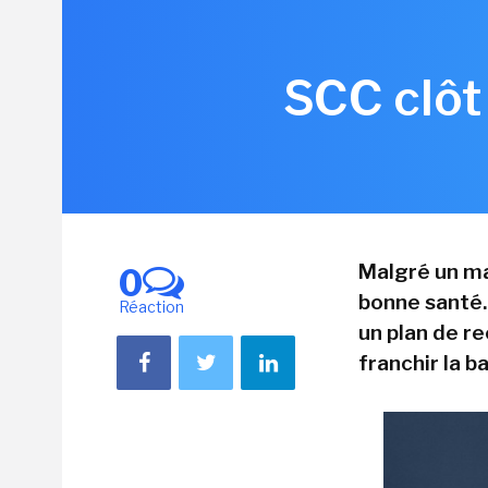
SCC clôt
Malgré un ma
0
bonne santé.
Réaction
un plan de re
franchir la b