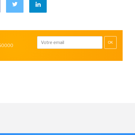
OK
 50000