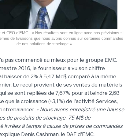
t et CEO d’EMC : « Nos résultats sont en ligne avec nos prévisions si
oblèmes de livraisons que nous avons connus sur certaines commandes
de nos solutions de stockage.»
n'a pas commencé au mieux pour le groupe EMC.
mestre 2016, le fournisseur a vu son chiffre
bal baisser de 2% à 5,47 Md$ comparé à la même
rnier. Le recul provient de ses ventes de matériels
 qui se sont repliées de 7,67% pour atteindre 2,68
 que la croissance (+3,1%) de l'activité Services,
contrebalancer.
« Nous avons enregistré une hausse
es de produits de stockage. 75 M$ de
 livrées à temps à cause de prises de commandes
 explique Denis Cashman, le DAF d'EMC.