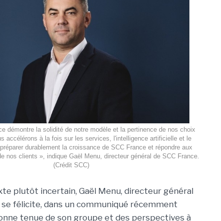
e démontre la solidité de notre modèle et la pertinence de nos choix
 accélérons à la fois sur les services, l'intelligence artificielle et le
 préparer durablement la croissance de SCC France et répondre aux
de nos clients », indique Gaël Menu, directeur général de SCC France.
(Crédit SCC)
te plutôt incertain, Gaël Menu, directeur général
, se félicite, dans un communiqué récemment
 bonne tenue de son groupe et des perspectives à