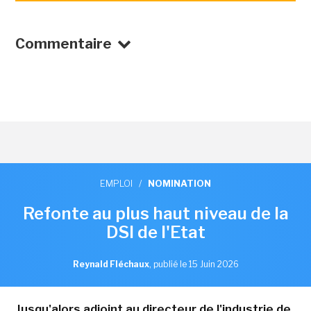
Commentaire
EMPLOI
/
NOMINATION
Refonte au plus haut niveau de la
DSI de l'Etat
Reynald Fléchaux
,
publié le 15 Juin 2026
Jusqu'alors adjoint au directeur de l'industrie de