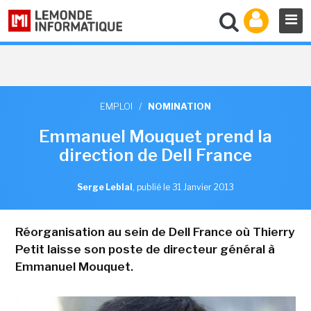
EMPLOI
/
NOMINATION
Emmanuel Mouquet prend la
direction de Dell France
Serge Leblal
,
publié le 31 Janvier 2013
Réorganisation au sein de Dell France où Thierry
Petit laisse son poste de directeur général à
Emmanuel Mouquet.