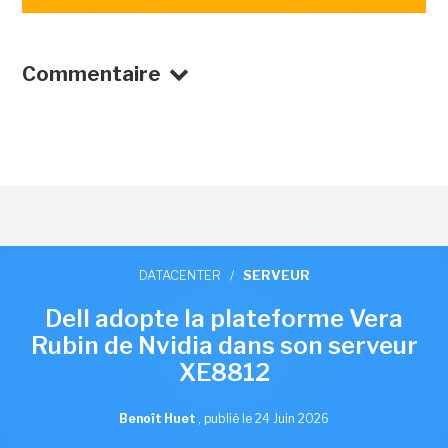
Commentaire
DATACENTER
/
SERVEUR
Dell adopte la plateforme Vera
Rubin de Nvidia dans son serveur
XE8812
Benoît Huet
,
publié le 24 Juin 2026