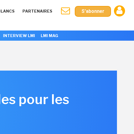
S'abonner
BLANCS
PARTENAIRES
INTERVIEW LMI
LMI MAG
es pour les