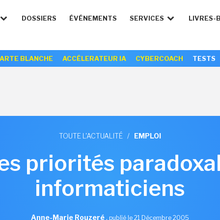
DOSSIERS
ÉVÉNEMENTS
SERVICES
LIVRES-
ARTE BLANCHE
ACCÉLERATEUR IA
CYBERCOACH
TESTS
TOUTE L'ACTUALITÉ
/
EMPLOI
es priorités paradoxal
informaticiens
Anne-Marie Rouzeré
,
publié le 21 Décembre 2005