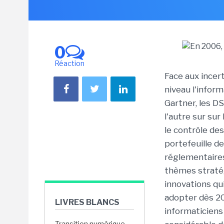
0
Réaction
Face aux incer
niveau l'inform
Gartner, les D
l'autre sur sur
le contrôle des
portefeuille de
réglementaires 
thèmes stratég
innovations qu
adopter dès 200
LIVRES BLANCS
informaticiens 
Transition numérique