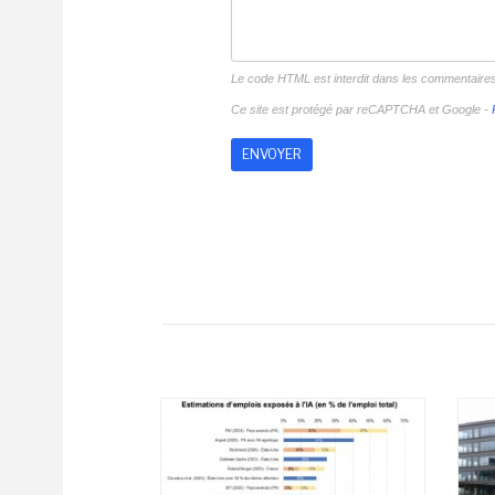
Le code HTML est interdit dans les commentaire
Ce site est protégé par reCAPTCHA et Google -