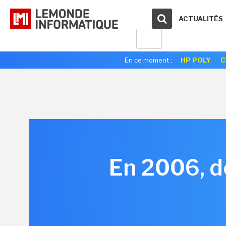
ACTUALITÉS
En ce moment :
HP POLY
C
En 2006, d