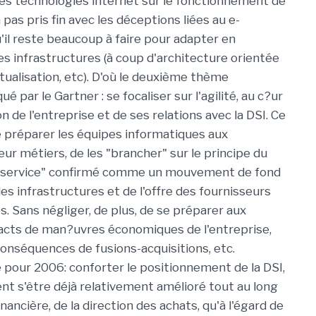
es technologies internet sur le fonctionnement de
a pas pris fin avec les déceptions liées au e-
u'il reste beaucoup à faire pour adapter en
s infrastructures (à coup d'architecture orientée
rtualisation, etc). D'où le deuxième thème
qué par le Gartner : se focaliser sur l'agilité, au c?ur
on de l'entreprise et de ses relations avec la DSI. Ce
e préparer les équipes informatiques aux
eur métiers, de les "brancher" sur le principe du
a service" confirmé comme un mouvement de fond
des infrastructures et de l'offre des fournisseurs
. Sans négliger, de plus, de se préparer aux
acts de man?uvres économiques de l'entreprise,
conséquences de fusions-acquisitions, etc.
 pour 2006: conforter le positionnement de la DSI,
nt s'être déjà relativement amélioré tout au long
inancière, de la direction des achats, qu'à l'égard de