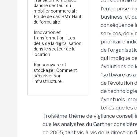
considérable d
dans le secteur du
l'entreprise n'
mobilier commercial :
Étude de cas HMY Haut
business; et q
du formulaire
conséquence le
Innovation et
services, de vi
transformation : Les
prioritaire indi
défis de la digitalisation
dans le secteur de la
de l'organisati
location
qui implique d
Ransomware et
évolutions de l
stockage : Comment
"software as 
sécuriser son
infrastructure
de l'évolution 
de technologies
éventuels imp
telles que les 
Troisième thème de vigilance conseillé
que les analystes du Gartner considère
de 2005, tant vis-à-vis de la direction f