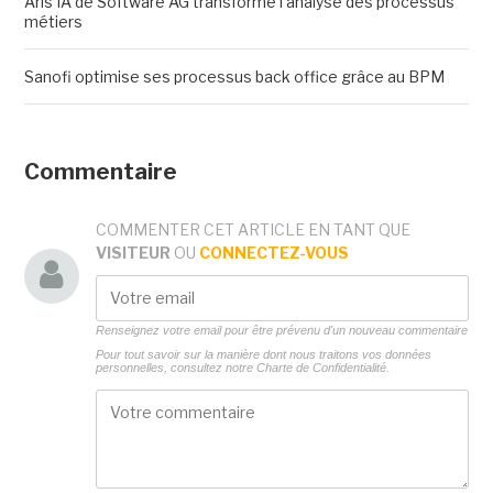
Aris IA de Software AG transforme l'analyse des processus
métiers
Sanofi optimise ses processus back office grâce au BPM
Commentaire
COMMENTER CET ARTICLE EN TANT QUE
VISITEUR
OU
CONNECTEZ-VOUS
Renseignez votre email pour être prévenu d'un nouveau commentaire
Pour tout savoir sur la manière dont nous traitons vos données
personnelles, consultez notre
Charte de Confidentialité.