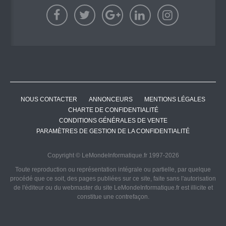
NOUS CONTACTER
ANNONCEURS
MENTIONS LÉGALES
CHARTE DE CONFIDENTIALITÉ
CONDITIONS GÉNÉRALES DE VENTE
PARAMÈTRES DE GESTION DE LA CONFIDENTIALITÉ
Copyright © LeMondeInformatique.fr 1997-2026
Toute reproduction ou représentation intégrale ou partielle, par quelque
procédé que ce soit, des pages publiées sur ce site, faite sans l'autorisation
de l'éditeur ou du webmaster du site LeMondeInformatique.fr est illicite et
constitue une contrefaçon.