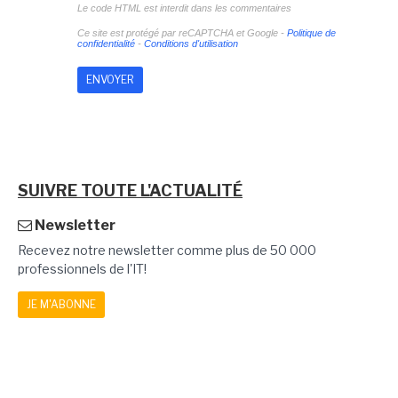
Le code HTML est interdit dans les commentaires
Ce site est protégé par reCAPTCHA et Google -
Politique de
confidentialité
-
Conditions d'utilisation
SUIVRE TOUTE L'ACTUALITÉ
Newsletter
Recevez notre newsletter comme plus de 50 000
professionnels de l'IT!
JE M'ABONNE