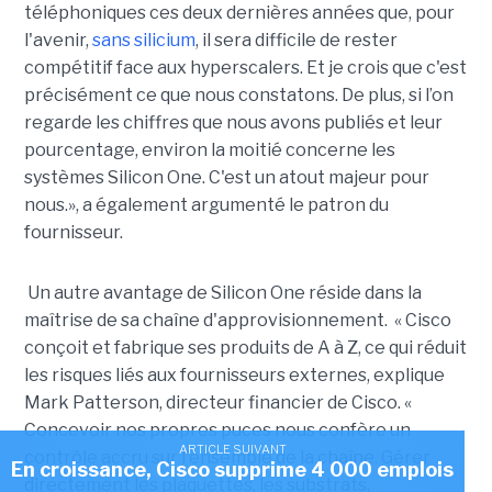
téléphoniques ces deux dernières années que, pour
l'avenir,
sans silicium
, il sera difficile de rester
compétitif face aux hyperscalers. Et je crois que c'est
précisément ce que nous constatons. De plus, si l’on
regarde les chiffres que nous avons publiés et leur
pourcentage, environ la moitié concerne les
systèmes Silicon One. C'est un atout majeur pour
nous.», a également argumenté le patron du
fournisseur.
Un autre avantage de Silicon One réside dans la
maîtrise de sa chaîne d'approvisionnement. « Cisco
conçoit et fabrique ses produits de A à Z, ce qui réduit
les risques liés aux fournisseurs externes, explique
Mark Patterson, directeur financier de Cisco. «
Concevoir nos propres puces nous confère un
ARTICLE SUIVANT
contrôle accru sur l'ensemble de la chaîne. Gérer
En croissance, Cisco supprime 4 000 emplois
directement les plaquettes, les substrats,