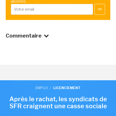
abonnés
OK
Commentaire
EMPLOI
/
LICENCIEMENT
Après le rachat, les syndicats de
SFR craignent une casse sociale