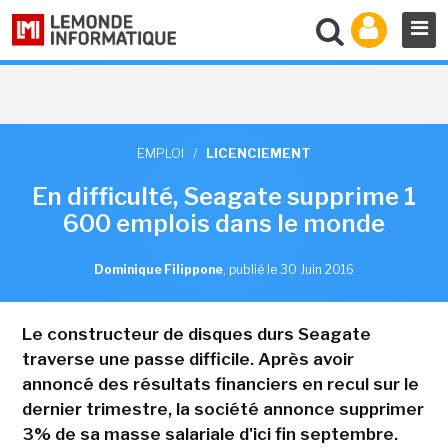
EMPLOI
/
LICENCIEMENT
En difficulté, Seagate supprime 1
600 emplois dans le monde
Dominique Filippone
,
publié le 30 Juin 2016
Le constructeur de disques durs Seagate
traverse une passe difficile. Après avoir
annoncé des résultats financiers en recul sur le
dernier trimestre, la société annonce supprimer
3% de sa masse salariale d'ici fin septembre.