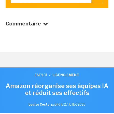
Commentaire
EMPLOI
/
LICENCIEMENT
Amazon réorganise ses équipes IA
et réduit ses effectifs
Louise Costa
,
publié le 27 Juillet 2026