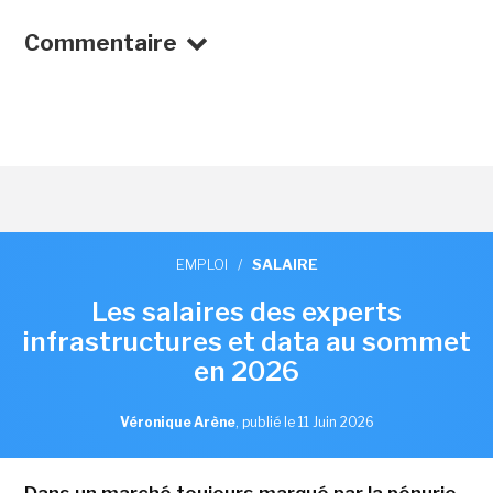
Commentaire
EMPLOI
/
SALAIRE
Les salaires des experts
infrastructures et data au sommet
en 2026
Véronique Arène
,
publié le 11 Juin 2026
Dans un marché toujours marqué par la pénurie