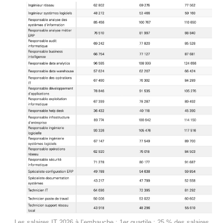
Les salaires IT 2026 à l’embauche : 1er quartile : 25 % des salaires