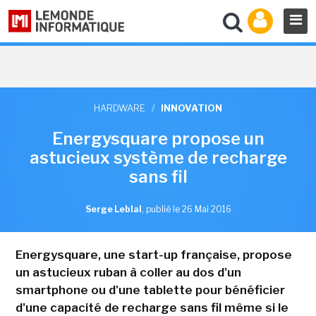
HARDWARE
/
INNOVATION
Energysquare propose un
astucieux système de recharge
sans fil
Serge Leblal
,
publié le 26 Mai 2016
Energysquare, une start-up française, propose
un astucieux ruban à coller au dos d'un
smartphone ou d'une tablette pour bénéficier
d'une capacité de recharge sans fil même si le