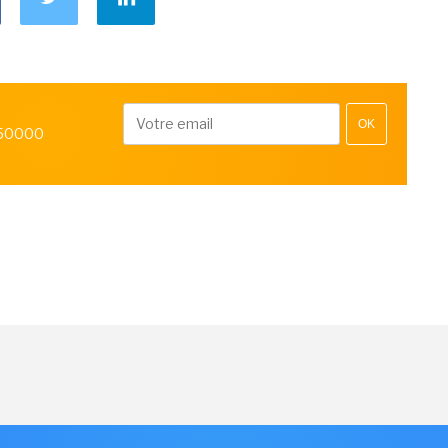
OK
 50000