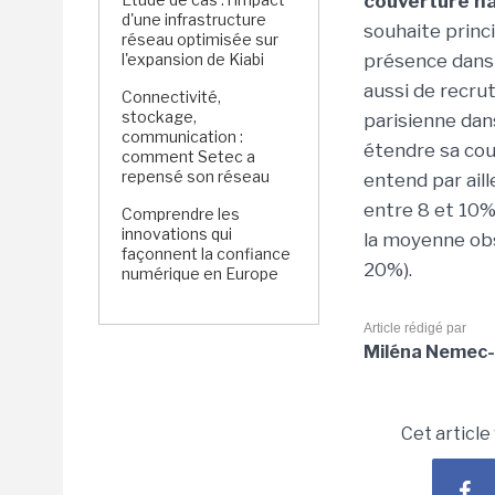
couverture n
d'une infrastructure
souhaite princ
réseau optimisée sur
l'expansion de Kiabi
présence dans l
aussi de recru
Connectivité,
stockage,
parisienne dans
communication :
étendre sa couv
comment Setec a
repensé son réseau
entend par aill
entre 8 et 10%
Comprendre les
innovations qui
la moyenne obs
façonnent la confiance
20%).
numérique en Europe
Article rédigé par
Miléna Nemec-
Cet article