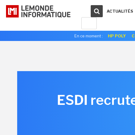
ACTUALITÉS
En ce moment :
HP POLY
C
ESDI recrute