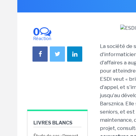
0
Réaction
La société de 
d'informaticie
d'affaires a a
pour atteindre
ESDI veut « br
d'appel, et s'
jusqu'au déve
Barsznica. Elle
seniors, et es
maintenance, d
LIVRES BLANCS
projet, consul
Étude de cas : l'impact