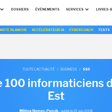
DOSSIERS
ÉVÉNEMENTS
SERVICES
LIVRES-
ARTE BLANCHE
ACCÉLERATEUR IA
CYBERCOACH
TESTS
TOUTE L'ACTUALITÉ
/
BUSINESS
/
SSII
 100 informaticiens 
Est
Miléna Nemec-Poncik
,
publié le 25 Juin 2008