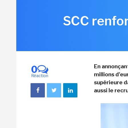
SCC renfor
En annonçant
0
millions d'eu
Réaction
supérieure da
aussi le rec