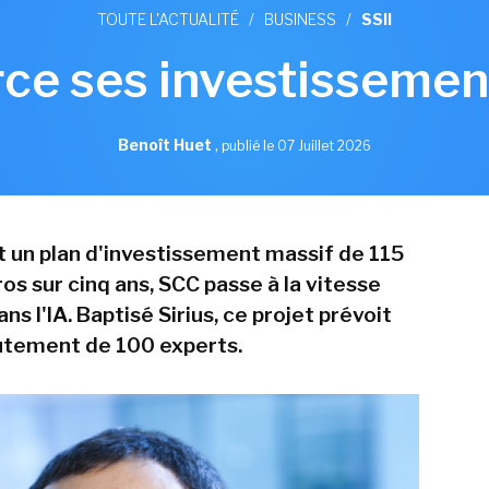
TOUTE L'ACTUALITÉ
/
BUSINESS
/
SSII
ce ses investissement
Benoît Huet
,
publié le 07 Juillet 2026
 un plan d'investissement massif de 115
ros sur cinq ans, SCC passe à la vitesse
ns l'IA. Baptisé Sirius, ce projet prévoit
rutement de 100 experts.