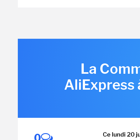
La Commi
AliExpress 
Ce lundi 20 
0