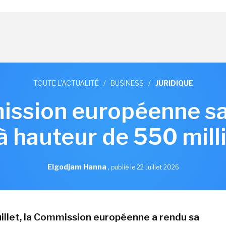
TOUTE L'ACTUALITÉ
/
BUSINESS
/
JURIDIQUE
ssion européenne s
à hauteur de 550 mill
Elgodjam Hanna
,
publié le 22 Juillet 2026
juillet, la Commission européenne a rendu sa