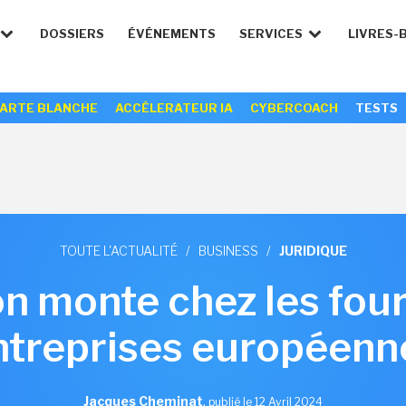
DOSSIERS
ÉVÉNEMENTS
SERVICES
LIVRES-
ARTE BLANCHE
ACCÉLERATEUR IA
CYBERCOACH
TESTS
TOUTE L'ACTUALITÉ
/
BUSINESS
/
JURIDIQUE
on monte chez les fou
ntreprises européenn
Jacques Cheminat
,
publié le 12 Avril 2024