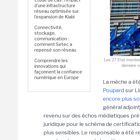
d'une infrastructure
réseau optimisée sur
l'expansion de Kiabi
Connectivité,
stockage,
communication :
comment Setec a
repensé son réseau
Les 27 Etat-membres
Comprendre les
dernière 
innovations qui
façonnent la confiance
numérique en Europe
La mèche a ét
Poupard
sur Li
encore plus s
général adjoin
revenu sur des échos médiatiques prêta
juridique pour le schéma de certificat
plus sensibles. Le responsable a été r