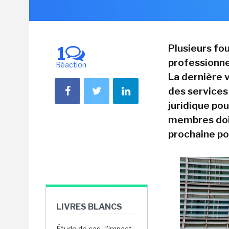
Plusieurs fo
1
professionne
Réaction
La dernière 
des services 
juridique pou
membres doiv
prochaine po
LIVRES BLANCS
Étude de cas : l'impact