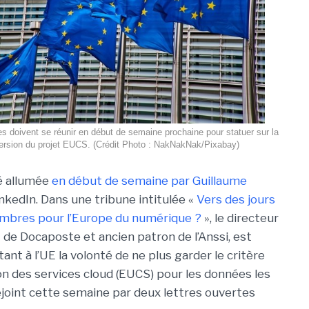
 doivent se réunir en début de semaine prochaine pour statuer sur la
version du projet EUCS. (Crédit Photo : NakNakNak/Pixabay)
é allumée
en début de semaine par Guillaume
nkedIn. Dans une tribune intitulée «
Vers des jours
ombres pour l’Europe du numérique ?
», le directeur
t de Docaposte et ancien patron de l’Anssi, est
nt à l’UE la volonté de ne plus garder le critère
ion des services cloud (EUCS) pour les données les
ejoint cette semaine par deux lettres ouvertes