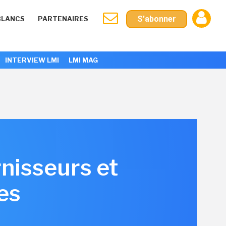
S'abonner
BLANCS
PARTENAIRES
INTERVIEW LMI
LMI MAG
rnisseurs et
es