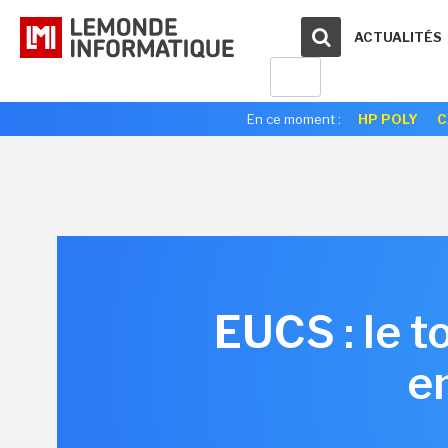
ACTUALITÉS
En ce moment :
HP POLY
C
EUCS : le t
e