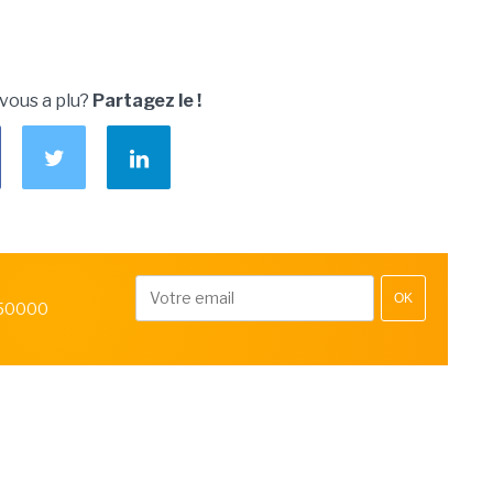
 vous a plu?
Partagez le !
OK
 50000