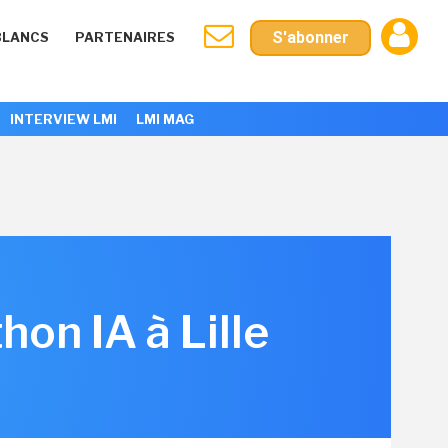
S'abonner
BLANCS
PARTENAIRES
INTERVIEW LMI
LMI MAG
on IA à Lille