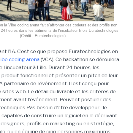
on la Vibe coding arena fait s’affronter des codeurs et des profils non
24 heures dans les bâtiments de l’incubateur lillois Euratechnologies.
(Crédit : Euratechnologies)
sant l’IA. C’est ce que propose Euratechnologies en
ibe coding arena
(VCA). Ce hackathon se déroulera
e l’incubateur à Lille. Durant 24 heures, les
 produit fonctionnel et présenter un pitch de leur
IA partenaire de l’événement. Il est conçu pour
e sites web. Le détail du livrable et les critères de
ement avant l'événement. Peuvent postuler des
echniques Pas besoin d'être développeur : le
 capables de construire un logiciel en le décrivant
 designers, profils en marketing ou en stratégie,
lo, ou en équipe de cinq personnes maximums.