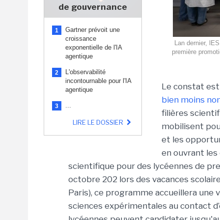
de gouvernance
Gartner prévoit une
1
croissance
Lan dernier, l
exponentielle de l'IA
première promoti
agentique
L'observabilité
2
incontournable pour l'IA
Le constat est
agentique
bien moins n
...
3
filières scient
LIRE LE DOSSIER
mobilisent pou
et les opportun
en ouvrant les
scientifique pour des lycéennes de pre
octobre 202 lors des vacances scolaire
Paris), ce programme accueillera une 
sciences expérimentales au contact d’
lycéennes peuvent candidater jusqu'au 