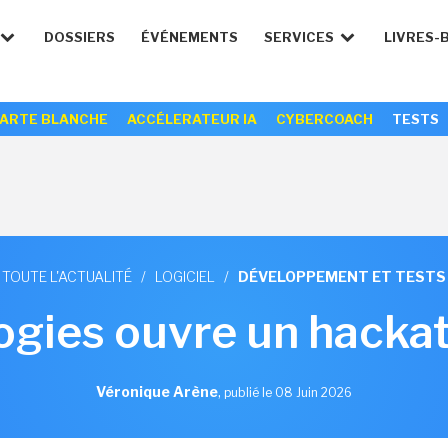
DOSSIERS
ÉVÉNEMENTS
SERVICES
LIVRES-
ARTE BLANCHE
ACCÉLERATEUR IA
CYBERCOACH
TESTS
TOUTE L'ACTUALITÉ
/
LOGICIEL
/
DÉVELOPPEMENT ET TESTS
gies ouvre un hackath
Véronique Arène
,
publié le 08 Juin 2026