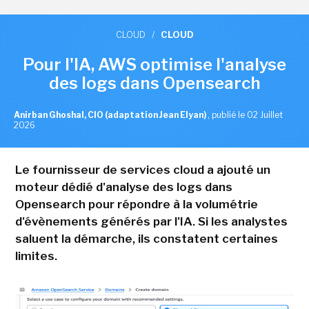
CLOUD
/
CLOUD
Pour l'IA, AWS optimise l'analyse
des logs dans Opensearch
Anirban Ghoshal, CIO (adaptation Jean Elyan)
,
publié le 02 Juillet
2026
Le fournisseur de services cloud a ajouté un
moteur dédié d'analyse des logs dans
Opensearch pour répondre à la volumétrie
d'évènements générés par l'IA. Si les analystes
saluent la démarche, ils constatent certaines
limites.