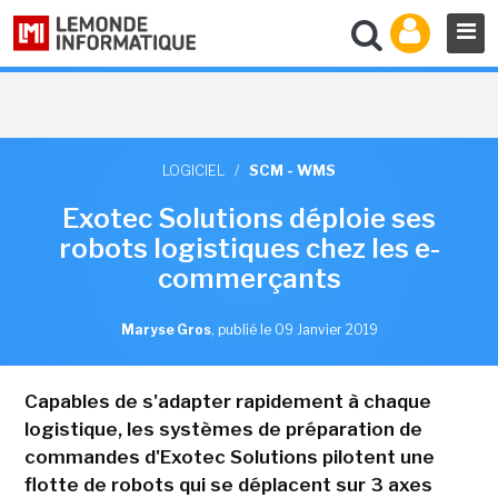
LOGICIEL
/
SCM - WMS
Exotec Solutions déploie ses
robots logistiques chez les e-
commerçants
Maryse Gros
,
publié le 09 Janvier 2019
Capables de s'adapter rapidement à chaque
logistique, les systèmes de préparation de
commandes d'Exotec Solutions pilotent une
flotte de robots qui se déplacent sur 3 axes