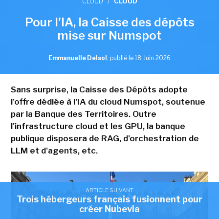
CLOUD
/
CLOUD
Pour l'IA, la Caisse des dépôts
mise sur Numspot
Emmanuelle Delsol
,
publié le 18 Juin 2026
Sans surprise, la Caisse des Dépôts adopte
l'offre dédiée à l'IA du cloud Numspot, soutenue
par la Banque des Territoires. Outre
l'infrastructure cloud et les GPU, la banque
publique disposera de RAG, d'orchestration de
LLM et d'agents, etc.
ARTICLE SUIVANT
Trois hébergeurs français fusionnent pour
créer Nubevia