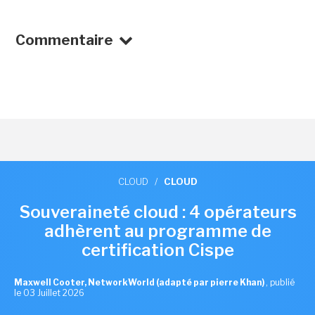
Commentaire
CLOUD
/
CLOUD
Souveraineté cloud : 4 opérateurs
adhèrent au programme de
certification Cispe
Maxwell Cooter, NetworkWorld (adapté par pierre Khan)
,
publié
le 03 Juillet 2026