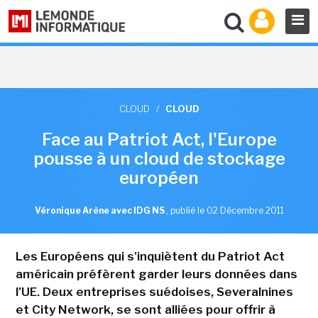
CLOUD
/
CLOUD
Face au Patriot Act, l'Europe
pousse à un cloud de stockage
européen
Véronique Arène avec IDG NS
,
publié le 02 Décembre 2011
Les Européens qui s'inquiètent du Patriot Act
américain préfèrent garder leurs données dans
l'UE. Deux entreprises suédoises, Severalnines
et City Network, se sont alliées pour offrir à