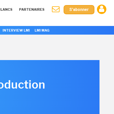
S'abonner
BLANCS
PARTENAIRES
INTERVIEW LMI
LMI MAG
roduction