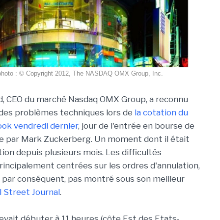
 photo : © Copyright 2012, The NASDAQ OMX Group, Inc.
ld, CEO du marché Nasdaq OMX Group, a reconnu
eu des problèmes techniques lors de
la cotation du
ook vendredi dernier
, jour de l'entrée en bourse de
ée par Mark Zuckerberg. Un moment dont il était
ion depuis plusieurs mois. Les difficultés
rincipalement centrées sur les ordres d'annulation,
, par conséquent, pas montré sous son meilleur
l Street Journal
.
evait débuter à 11 heures (côte Est des Etats-