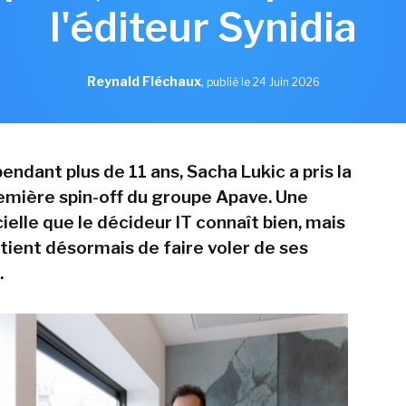
l'éditeur Synidia
Reynald Fléchaux
,
publié le 24 Juin 2026
endant plus de 11 ans, Sacha Lukic a pris la
remière spin-off du groupe Apave. Une
cielle que le décideur IT connaît bien, mais
artient désormais de faire voler de ses
.