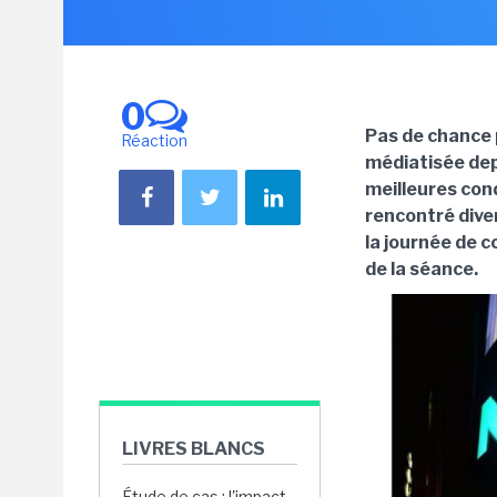
0
Pas de chance 
Réaction
médiatisée dep
meilleures con
rencontré dive
la journée de co
de la séance.
LIVRES BLANCS
Étude de cas : l'impact