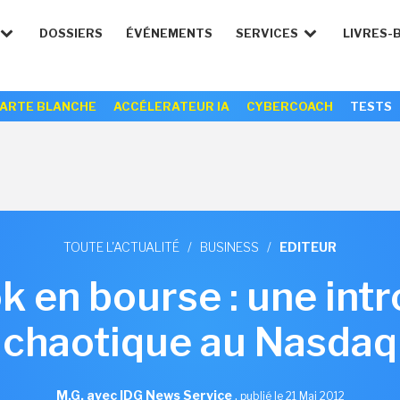
DOSSIERS
ÉVÉNEMENTS
SERVICES
LIVRES-
ARTE BLANCHE
ACCÉLERATEUR IA
CYBERCOACH
TESTS
TOUTE L'ACTUALITÉ
/
BUSINESS
/
EDITEUR
 en bourse : une int
chaotique au Nasdaq
M.G. avec IDG News Service
,
publié le 21 Mai 2012