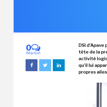
DSI d'Apave p
0
tête de la p
Réaction
activité logi
qu'il lui app
propres ailes