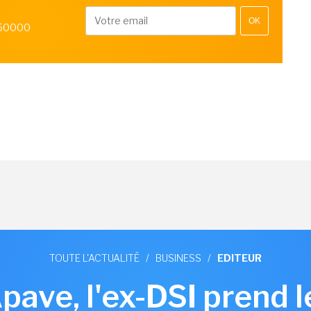
OK
 50000
TOUTE L'ACTUALITÉ
/
BUSINESS
/
EDITEUR
pave, l'ex-DSI prend 