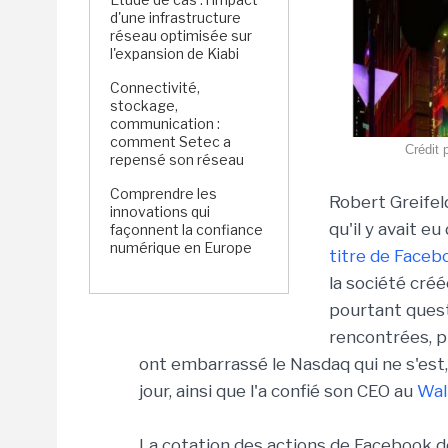
d'une infrastructure
réseau optimisée sur
l'expansion de Kiabi
Connectivité,
stockage,
communication :
comment Setec a
Crédit
repensé son réseau
Comprendre les
Robert Greife
innovations qui
qu'il y avait 
façonnent la confiance
numérique en Europe
titre de Faceb
la société cré
pourtant quest
rencontrées, p
ont embarrassé le Nasdaq qui ne s'est
jour, ainsi que l'a confié son CEO au
Wal
La cotation des actions de Facebook d