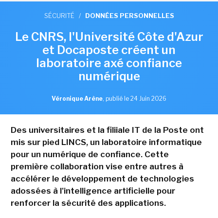
SÉCURITÉ
/
DONNÉES PERSONNELLES
Le CNRS, l'Université Côte d'Azur
et Docaposte créent un
laboratoire axé confiance
numérique
Véronique Arène
,
publié le 24 Juin 2026
Des universitaires et la filiiale IT de la Poste ont
mis sur pied LINCS, un laboratoire informatique
pour un numérique de confiance. Cette
première collaboration vise entre autres à
accélérer le développement de technologies
adossées à l'intelligence artificielle pour
renforcer la sécurité des applications.