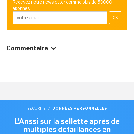
Recevez notre newsletter comme plus de 50000
abonnés
OK
Commentaire
SÉCURITÉ
/
DONNÉES PERSONNELLES
L'Anssi sur la sellette après de
multiples défaillances en