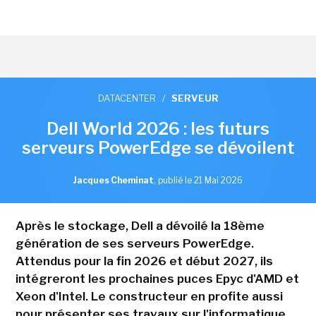
DATACENTER
/
SERVEUR
Dell World 2026 : les futurs
serveurs PowerEdge se dévoilent
Jacques Cheminat
,
publié le 21 Mai 2026
Après le stockage, Dell a dévoilé la 18ème
génération de ses serveurs PowerEdge.
Attendus pour la fin 2026 et début 2027, ils
intégreront les prochaines puces Epyc d'AMD et
Xeon d'Intel. Le constructeur en profite aussi
pour présenter ses travaux sur l'informatique