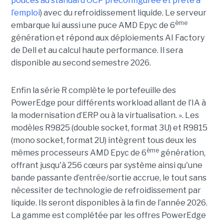
pouces au standard OCP préconfigurée et prête à
l’emploi
) avec du refroidissement liquide. Le serveur
ème
embarque lui aussi une puce AMD Epyc de 6
génération et répond aux déploiements AI Factory
de Dell et au calcul haute performance. Il sera
disponible au second semestre 2026.
Enfin la série R complète le portefeuille des
PowerEdge pour différents workload allant de l’IA à
la modernisation d’ERP ou à la virtualisation. ». Les
modèles R9825 (double socket, format 3U) et R9815
(mono socket, format 2U) intègrent tous deux les
ème
mêmes processeurs AMD Epyc de 6
génération,
offrant jusqu'à 256 cœurs par système ainsi qu'une
bande passante d’entrée/sortie accrue, le tout sans
nécessiter de technologie de refroidissement par
liquide. Ils seront disponibles à la fin de l’année 2026.
La gamme est complétée par les offres PowerEdge