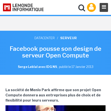
DATACENTER
/
SERVEUR
Facebook pousse son design de
serveur Open Compute
Serge Leblal avec IDG NS
,
publié le 17 Janvier 2013
La société de Menlo Park affirme que son projet Open
Compute donnera aux entreprises plus de choix et de
flexibilité pour leurs serveurs.