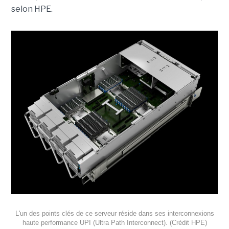
selon HPE.
L'un des points clés de ce serveur réside dans ses interconnexions
haute performance UPI (Ultra Path Interconnect).
(Crédit HPE)