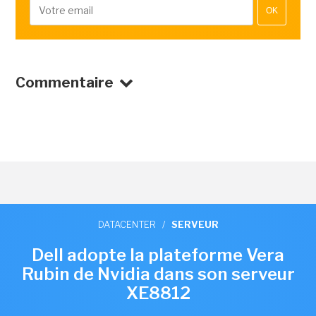
OK
Commentaire
DATACENTER
/
SERVEUR
Dell adopte la plateforme Vera
Rubin de Nvidia dans son serveur
XE8812