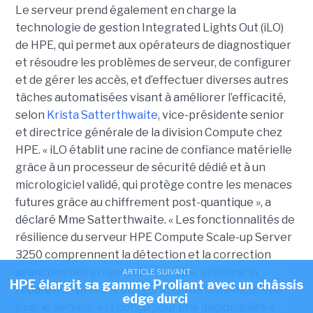
Le serveur prend également en charge la
technologie de gestion Integrated Lights Out (iLO)
de HPE, qui permet aux opérateurs de diagnostiquer
et résoudre les problèmes de serveur, de configurer
et de gérer les accès, et d’effectuer diverses autres
tâches automatisées visant à améliorer l’efficacité,
selon
Krista Satterthwaite
, vice-présidente senior
et directrice générale de la division Compute chez
HPE. « iLO établit une racine de confiance matérielle
grâce à un processeur de sécurité dédié et à un
micrologiciel validé, qui protège contre les menaces
futures grâce au chiffrement post-quantique », a
déclaré Mme Satterthwaite. « Les fonctionnalités de
résilience du serveur HPE Compute Scale-up Server
3250 comprennent la détection et la correction
avancées des erreurs de mémoire, ainsi que la
ARTICLE SUIVANT
HPE élargit sa gamme Proliant avec un châssis
réparation et la déconfiguration de la mémoire. De
edge durci
plus, le serveur est conçu pour une disponibilité à