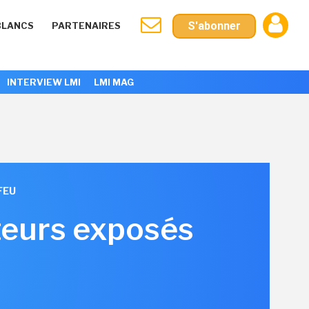
S'abonner
BLANCS
PARTENAIRES
INTERVIEW LMI
LMI MAG
FEU
uteurs exposés