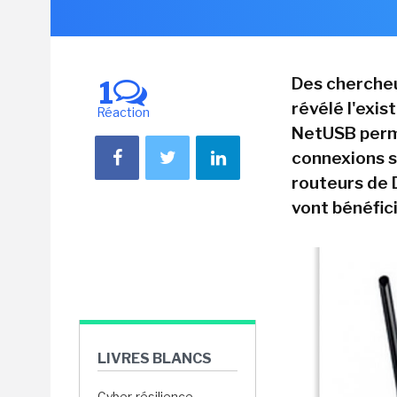
Des chercheu
1
révélé l'exis
Réaction
NetUSB perm
connexions su
routeurs de 
vont bénéfici
LIVRES BLANCS
Cyber-résilience