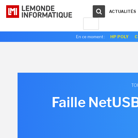
ACTUALITÉS
En ce moment :
HP POLY
C
TO
Faille NetUSB