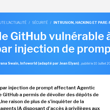
UTE L'ACTUALITÉ
/
SÉCURITÉ
/
INTRUSION, HACKING ET PARE-
de GitHub vulnérable 
par injection de promp
ana Swain, Infoworld (adapté par Jean Elyan)
,
publié le 10 Juillet 
par injection de prompt affectant Agentic
 GitHub a permis de dévoiler des dépôts de
Une raison de plus de s'inquiéter de la
 agents IA disposant d'accès à privilèges aux