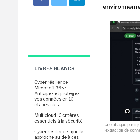
environneme
LIVRES BLANCS
Cyber-résilience
Microsoft 365 :
Anticipez et protégez
vos données en 10
étapes clés
Multicloud : 6 critères
essentiels à la sécurité
Une attaque par inj
l'extraction de don
Cyber-résilience : quelle
approche au-delà des