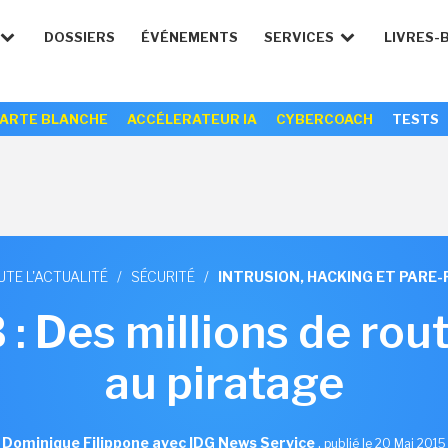
DOSSIERS
ÉVÉNEMENTS
SERVICES
LIVRES-
ARTE BLANCHE
ACCÉLERATEUR IA
CYBERCOACH
TESTS
UTE L'ACTUALITÉ
/
SÉCURITÉ
/
INTRUSION, HACKING ET PARE-
 : Des millions de ro
au piratage
Dominique Filippone avec IDG News Service
,
publié le 20 Mai 2015