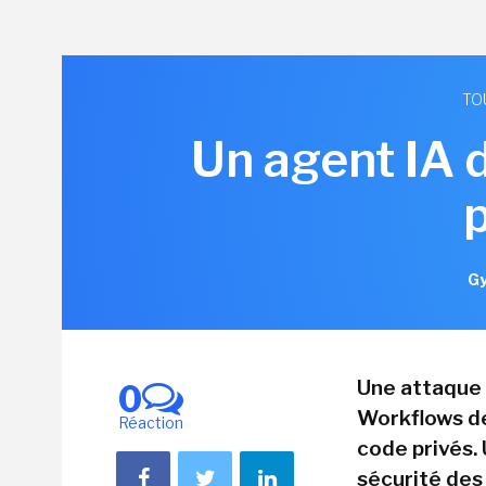
TO
Un agent IA 
Gy
Une attaque 
0
Workflows de
Réaction
code privés. 
sécurité des