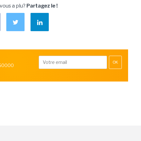
 vous a plu?
Partagez le !
OK
 50000