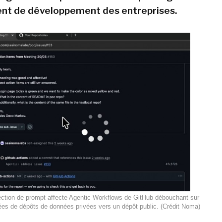
nt de développement des entreprises.
ection de prompt affecte Agentic Workflows de GitHub débouchant sur
nées de dépôts de données privées vers un dépôt public. (Crédit Noma)