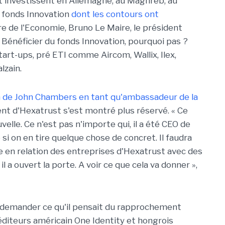
st investissent en Allemagne, au Maghreb, au
u fonds Innovation
dont les contours ont
re de l'Economie, Bruno Le Maire, le président
 « Bénéficier du fonds Innovation, pourquoi pas ?
art-ups, pré ETI comme Aircom, Wallix, Ilex,
lzain.
n de John Chambers en tant qu'ambassadeur de la
dent d'Hexatrust s'est montré plus réservé. « Ce
elle. Ce n'est pas n'importe qui, il a été CEO de
si on en tire quelque chose de concret. Il faudra
e en relation des entreprises d'Hexatrust avec des
il a ouvert la porte. A voir ce que cela va donner »,
ui demander ce qu'il pensait du rapprochement
éditeurs américain One Identity et hongrois