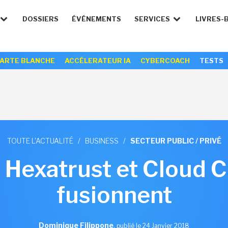
DOSSIERS
ÉVÉNEMENTS
SERVICES
LIVRES-
ARTE BLANCHE
ACCÉLERATEUR IA
CYBERCOACH
TESTS
TOUTE L'ACTUALITÉ
/
BUSINESS
/
SECTEUR PUBLIC / PRIVÉ
: Hexatrust et Cloud 
fusionnent
Dominique Filippone
,
publié le 24 Janvier 2018