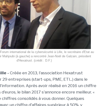
orum international de la cybersécurité à Lille, le secrétaire d'Etat au
 Mahjoubi (à gauche) a rencontré Jean-Noël de Galzain, président
d'Hexatrust. (crédit : D.F.)
lle -
Créée en 2013, l'association Hexatrust
r 29 entreprises (start-ups, PME, ETI...) dans le
information. Après avoir réalisé en 2016 un chiffre
 d'euros, le bilan 2017 s'annonce encore meilleur. «
de chiffres consolidés à vous donner. Quelques
vec un chiffre d'affaires supérieur à 50%, y