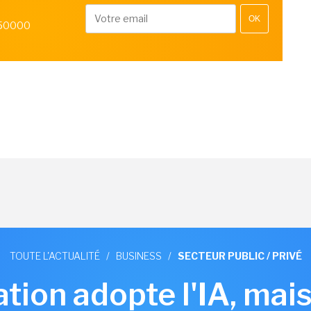
OK
 50000
TOUTE L'ACTUALITÉ
/
BUSINESS
/
SECTEUR PUBLIC / PRIVÉ
ation adopte l'IA, ma