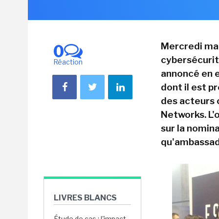
Mercredi mat
0
cybersécurité
Réaction
annoncé en e
dont il est 
des acteurs
Networks. L'
sur la nomin
qu'ambassad
LIVRES BLANCS
Étude de cas : l'impact