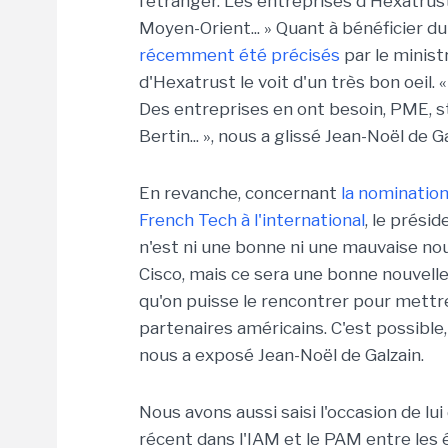
l'étranger. Les entreprises d'Hexatru
Moyen-Orient... » Quant à bénéficier d
récemment été précisés
par le minist
d'Hexatrust le voit d'un très bon oeil.
Des entreprises en ont besoin, PME, st
Bertin... », nous a glissé Jean-Noël de Ga
En revanche, concernant
la nominatio
French Tech à l'international
, le prési
n'est ni une bonne ni une mauvaise nouv
Cisco, mais ce sera une bonne nouvelle 
qu'on puisse le rencontrer pour mettr
partenaires américains. C'est possible, 
nous a exposé Jean-Noël de Galzain.
Nous avons aussi saisi l'occasion de l
récent dans l'IAM et le PAM entre les 