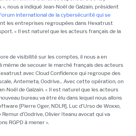
», nous a indiqué Jean-Noël de Galzain, président
 Forum international de la cybersécurité qui se
ent les entreprises regroupées dans Hexatrust
xport. « Il est naturel que les acteurs français de la
re de visibilité sur les comptes, il nous a en
 même de secouer le marché français des acteurs
 Hexatrust avec Cloud Confidence qui regroupe des
le, Antemeta, Oodrive... Avec cette opération, on
an-Noël de Galzain. « Il est naturel que les acteurs
 nouveau bureau va être élu dans lequel nous allons
oftware [Pierre Oger, NDLR], Luc d'Urso de Woxxo,
 Remur d'Oodrive, Olivier Iteanu avocat qui va
ions RGPD à mener ».