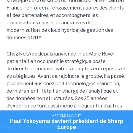
stratégie de croissance du fournisseur américain en
France, renforcera l’engagement auprès des clients
et des partenaires, et accompagnera les
organisations dans leurs initiatives de
modernisation, de cloud hybride, de gestion des
données et d’IA.
Chez NetApp depuis janvier dernier, Marc Royer
patientait en occupant le stratégique poste
de directeur commercial des comptes entreprises et
stratégiques. Avant de rejoindre le groupe, il a passé
plus de neuf ans chez Dell Technologies France où,
dernièrement, il était en charge de l'analytique et
des données non structurées. Ses 25 années
d’expérience l’ont aussi mené à fréquenter d’autres
entreprises technologiques comme EMC et Rise, un
ARTICLE SUIVANT
ARTICLE SUIVANT
Romain Passilly prend la direction de Visma
Paul Yokoyama devient président de Sharp
VAR spécialisé dans le stockage.
ARTICLE SUIVANT
Marc Royer confirmé à la tête de NetApp France
Europe
France