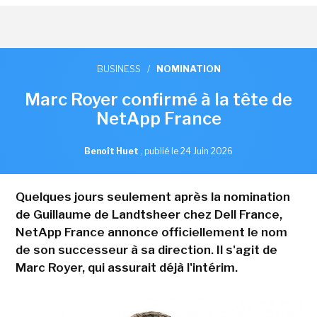
BUSINESS
/
NOMINATION
Marc Royer confirmé à la tête de
NetApp France
Benoît Huet
,
publié le 24 Juin 2026
Quelques jours seulement après la nomination
de Guillaume de Landtsheer chez Dell France,
NetApp France annonce officiellement le nom
de son successeur à sa direction. Il s'agit de
Marc Royer, qui assurait déjà l'intérim.