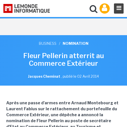
BUSINESS
/
NOMINATION
Fleur Pellerin atterrit au
Commerce Extérieur
Jacques Cheminat
,
publié le 02 Avril 2014
Après une passe d'armes entre Arnaud Montebourg et
Laurent Fabius sur le rattachement du portefeuille du
Commerce Extérieur, une dépêche a annoncé la
nomination de Fleur Pellerin au poste de secrétaire
d'Etat au Commerce Extérieur, au Tourisme et