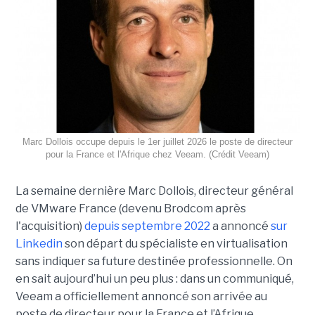
Marc Dollois occupe depuis le 1er juillet 2026 le poste de directeur
pour la France et l'Afrique chez Veeam. (Crédit Veeam)
La semaine dernière Marc Dollois, directeur général
de VMware France (devenu Brodcom après
l'acquisition)
depuis septembre 2022
a annoncé
sur
Linkedin
son départ du spécialiste en virtualisation
sans indiquer sa future destinée professionnelle. On
en sait aujourd’hui un peu plus : dans un communiqué,
Veeam a officiellement annoncé son arrivée au
poste de directeur pour la France et l’Afrique