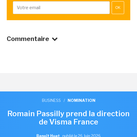
OK
Commentaire
BUSINESS
/
NOMINATION
Romain Passilly prend la direction
de Visma France
Benoît Huet
,
publié le 26 Juin 2026