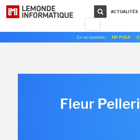
ACTUALITÉS
En ce moment :
HP POLY
C
Fleur Peller