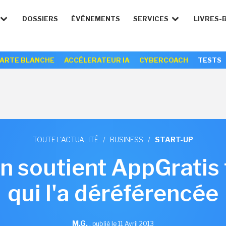
DOSSIERS
ÉVÉNEMENTS
SERVICES
LIVRES-
ARTE BLANCHE
ACCÉLERATEUR IA
CYBERCOACH
TESTS
TOUTE L'ACTUALITÉ
/
BUSINESS
/
START-UP
in soutient AppGratis
qui l'a déréférencée
M.G.
,
publié le 11 Avril 2013