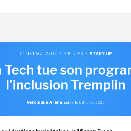
TOUTE L'ACTUALITÉ
/
BUSINESS
/
START-UP
h Tech tue son progr
l'inclusion Tremplin
Véronique Arène
,
publié le 08 Juillet 2026