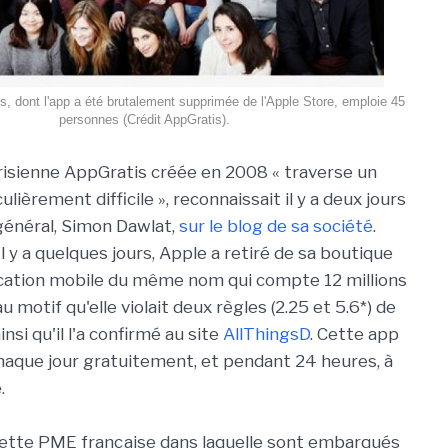
s, dont l'app a été brutalement supprimée de l'Apple Store, emploie 45
personnes (Crédit AppGratis).
risienne AppGratis créée en 2008 « traverse un
ièrement difficile », reconnaissait il y a deux jours
général, Simon Dawlat,
sur le blog de sa société
.
Il y a quelques jours, Apple a retiré de sa boutique
lication mobile du même nom qui compte 12 millions
au motif qu'elle violait deux règles (2.25 et 5.6*) de
insi qu'il l'a confirmé au site
AllThingsD
. Cette app
chaque jour gratuitement, et pendant 24 heures, à
.
 cette PME française dans laquelle sont embarqués