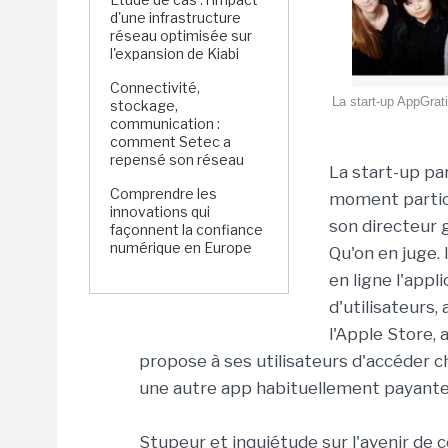
d'une infrastructure
réseau optimisée sur
l'expansion de Kiabi
Connectivité,
La start-up AppGrati
stockage,
communication :
comment Setec a
repensé son réseau
La start-up pa
Comprendre les
moment particul
innovations qui
son directeur 
façonnent la confiance
numérique en Europe
Qu'on en juge. 
en ligne l'app
d'utilisateurs, 
l'Apple Store, a
propose à ses utilisateurs d'accéder 
une autre app habituellement payante
Stupeur et inquiétude sur l'avenir de