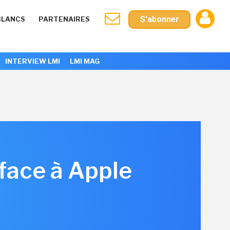
S'abonner
BLANCS
PARTENAIRES
INTERVIEW LMI
LMI MAG
 face à Apple