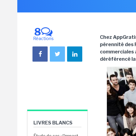
8
Chez AppGratis 
Réactions
pérennité des 
commerciales a
déréférencé la
LIVRES BLANCS
Étude de cas : l'impact