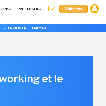
S'abonner
BLANCS
PARTENAIRES
INTERVIEW LMI
LMI MAG
-working et le