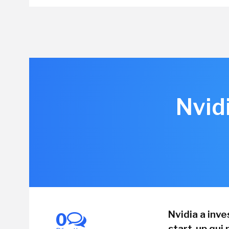
Nvid
Nvidia a inv
0
start-up qui 