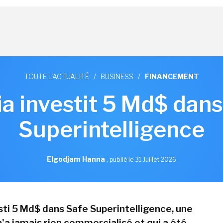
TOUTE L'ACTUALITÉ
/
BUSINESS
/
FINANCEMENT
ia investit 5 Md$ dans
Superintelligence
Elgodjam Hanna
,
publié le 31 Juillet 2026
esti 5 Md$ dans Safe Superintelligence, une
n'a jamais rien commercialisé et qui a été