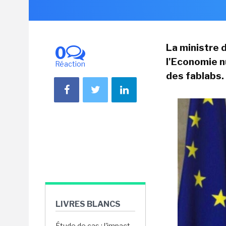
La ministre 
0
l'Economie 
Réaction
des fablabs.
LIVRES BLANCS
Étude de cas : l'impact