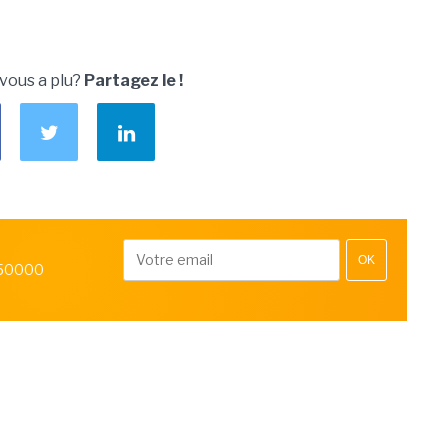
 vous a plu?
Partagez le !
OK
 50000