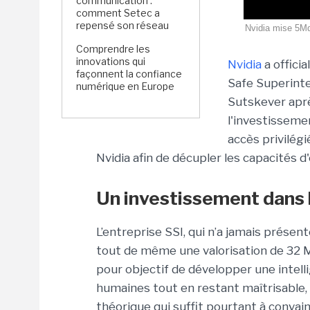
communication :
comment Setec a
repensé son réseau
Nvidia mise 5Md
Comprendre les
innovations qui
Nvidia
a offici
façonnent la confiance
Safe Superintel
numérique en Europe
Sutskever apr
l'investisseme
accès privilég
Nvidia afin de décupler les capacités d
Un investissement dans 
L’entreprise SSI, qui n’a jamais présen
tout de même une valorisation de 32 
pour objectif de développer une
intell
humaines tout en restant maîtrisable
théorique qui suffit pourtant à convain