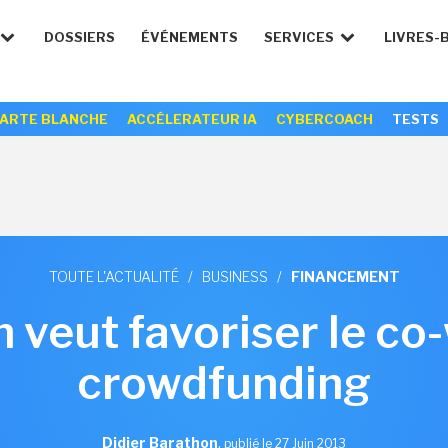
DOSSIERS
ÉVÉNEMENTS
SERVICES
LIVRES-
ARTE BLANCHE
ACCÉLERATEUR IA
CYBERCOACH
TESTS
TOUTE L'ACTUALITÉ
/
BUSINESS
/
FINANCEMENT
n veut favoriser le co
crowdfunding
Didier Barathon
,
publié le 27 Juin 2013