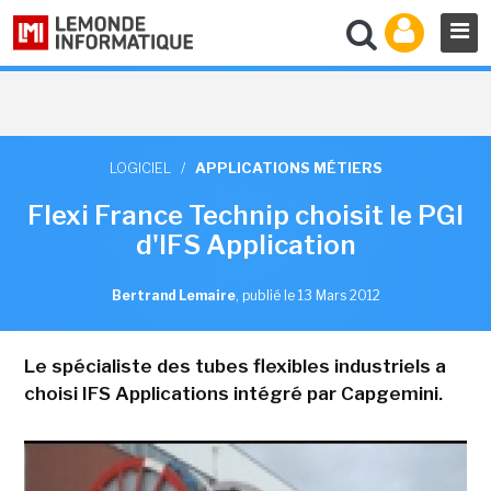
LOGICIEL
/
APPLICATIONS MÉTIERS
Flexi France Technip choisit le PGI
d'IFS Application
Bertrand Lemaire
,
publié le 13 Mars 2012
Le spécialiste des tubes flexibles industriels a
choisi IFS Applications intégré par Capgemini.