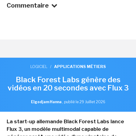
Commentaire
LOGICIEL
/
APPLICATIONS MÉTIERS
Black Forest Labs génère des
vidéos en 20 secondes avec Flux 3
Elgodjam Hanna
,
publié le 29 Juillet 2026
La start-up allemande Black Forest Labs lance
Flux 3, un modèle multimodal capable de