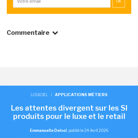
OK
Commentaire
LOGICIEL
/
APPLICATIONS MÉTIERS
Les attentes divergent sur les SI
produits pour le luxe et le retail
Emmanuelle Delsol
,
publié le 24 Avril 2026