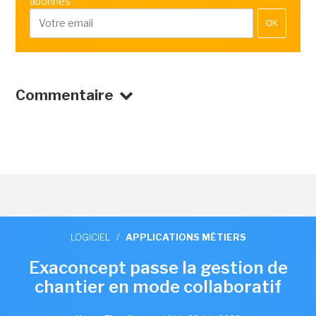
abonnés
OK
Commentaire
LOGICIEL
/
APPLICATIONS MÉTIERS
Exaconcept passe la gestion de
chantier en mode collaboratif