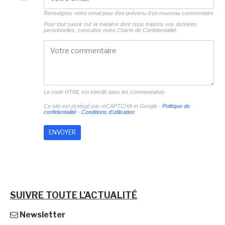
Renseignez votre email pour être prévenu d'un nouveau commentaire
Pour tout savoir sur la manière dont nous traitons vos données
personnelles, consultez notre
Charte de Confidentialité.
Le code HTML est interdit dans les commentaires
Ce site est protégé par reCAPTCHA et Google -
Politique de
confidentialité
-
Conditions d'utilisation
SUIVRE TOUTE L'ACTUALITÉ
Newsletter