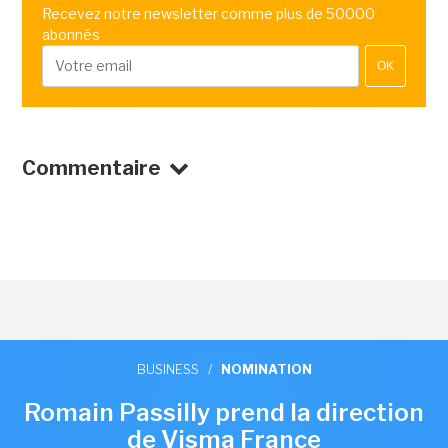
Recevez notre newsletter comme plus de 50000
abonnés
OK
Commentaire
BUSINESS
/
NOMINATION
Romain Passilly prend la direction
de Visma France