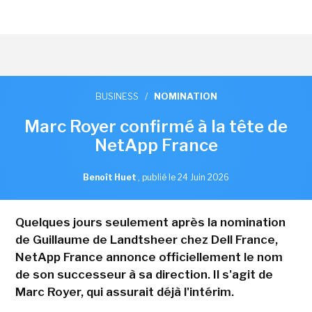
BUSINESS
/
NOMINATION
Marc Royer confirmé à la tête de
NetApp France
Benoît Huet
,
publié le 24 Juin 2026
Quelques jours seulement après la nomination
de Guillaume de Landtsheer chez Dell France,
NetApp France annonce officiellement le nom
de son successeur à sa direction. Il s'agit de
Marc Royer, qui assurait déjà l'intérim.