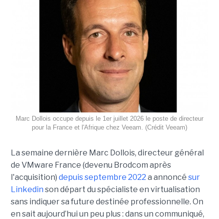
Marc Dollois occupe depuis le 1er juillet 2026 le poste de directeur
pour la France et l'Afrique chez Veeam. (Crédit Veeam)
La semaine dernière Marc Dollois, directeur général
de VMware France (devenu Brodcom après
l'acquisition)
depuis septembre 2022
a annoncé
sur
Linkedin
son départ du spécialiste en virtualisation
sans indiquer sa future destinée professionnelle. On
en sait aujourd’hui un peu plus : dans un communiqué,