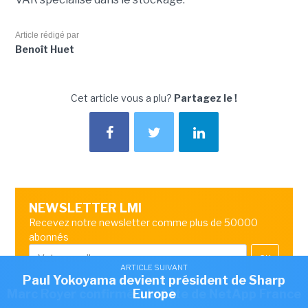
Article rédigé par
Benoît Huet
Cet article vous a plu?
Partagez le !
NEWSLETTER LMI
Recevez notre newsletter comme plus de 50000
abonnés
OK
ARTICLE SUIVANT
ARTICLE SUIVANT
Romain Passilly prend la direction de Visma
Paul Yokoyama devient président de Sharp
ARTICLE SUIVANT
Marc Royer confirmé à la tête de NetApp France
Europe
France