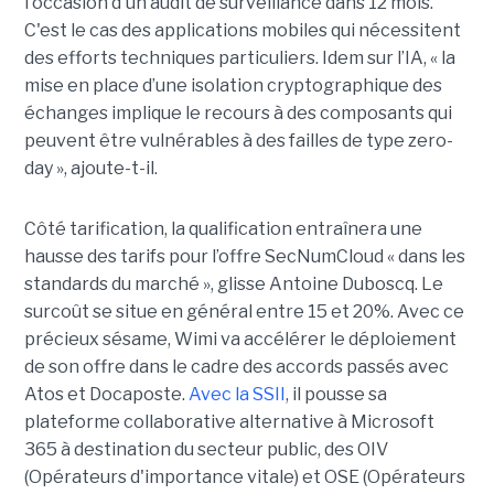
l'occasion d'un audit de surveillance dans 12 mois.
C'est le cas des applications mobiles qui nécessitent
des efforts techniques particuliers. Idem sur l’IA, « la
mise en place d’une isolation cryptographique des
échanges implique le recours à des composants qui
peuvent être vulnérables à des failles de type zero-
day », ajoute-t-il.
Côté tarification, la qualification entraînera une
hausse des tarifs pour l’offre SecNumCloud « dans les
standards du marché », glisse Antoine Duboscq. Le
surcoût se situe en général entre 15 et 20%. Avec ce
précieux sésame, Wimi va accélérer le déploiement
de son offre dans le cadre des accords passés avec
Atos et Docaposte.
Avec la SSII
, il pousse sa
plateforme collaborative alternative à Microsoft
365 à destination du secteur public, des OIV
(Opérateurs d'importance vitale) et OSE (Opérateurs