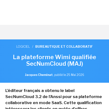
LOGICIEL
/
BUREAUTIQUE ET COLLABORATIF
La plateforme Wimi qualifiée
SecNumCloud (MAJ)
Jacques Cheminat
,
publié le 25 Mai 2026
L'éditeur français a obtenu le label
SecNumCloud 3.2 de l'Anssi pour sa plateforme
collaborative en mode SaaS. Cette qualification
intéressera les clients en quête d'offres