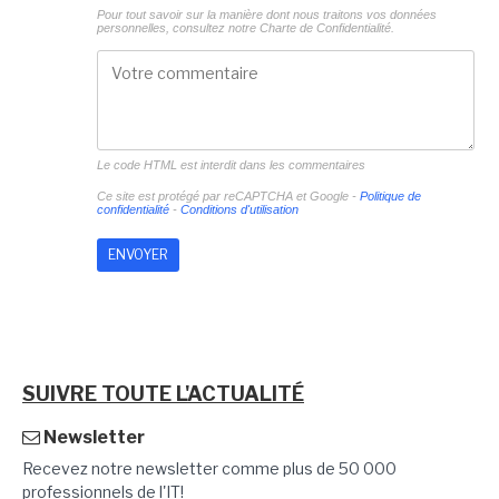
Pour tout savoir sur la manière dont nous traitons vos données
personnelles, consultez notre
Charte de Confidentialité.
Le code HTML est interdit dans les commentaires
Ce site est protégé par reCAPTCHA et Google -
Politique de
confidentialité
-
Conditions d'utilisation
SUIVRE TOUTE L'ACTUALITÉ
Newsletter
Recevez notre newsletter comme plus de 50 000
professionnels de l'IT!