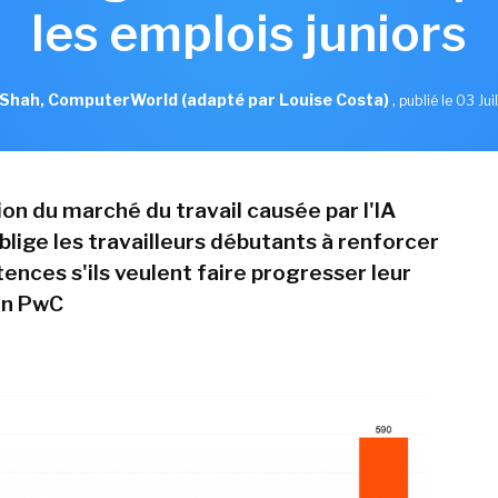
les emplois juniors
hah, ComputerWorld (adapté par Louise Costa)
,
publié le 03 Jui
on du marché du travail causée par l'IA
blige les travailleurs débutants à renforcer
ences s'ils veulent faire progresser leur
on PwC