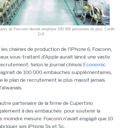
ustry de Foxconn devrait employer 100 000 personnes de plus. Crédit:
D.R
 les chaînes de production de l'iPhone 6, Foxconn,
paux sous-traitant d'Apple aurait lancé une vaste
crutement. Selon le journal chinois
Economic
l s'agirait de 100 000 embauches supplémentaires,
ue le plan de recrutement le plus massif jamais
Taïwanais.
autre partenaire de la firme de Cupertino
galement à des embauches pour soutenir la
ne moindre mesure. Foxconn n'avait engagé que 10
abriquer ses iPhone 5s et 5c.