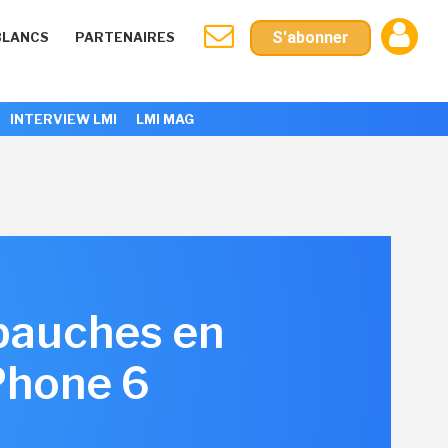
S'abonner
BLANCS
PARTENAIRES
INTERVIEW LMI
LMI MAG
bauches en
Phone 6