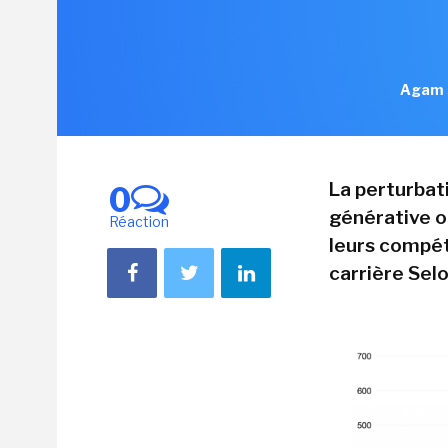
Agam S
La perturbati
0
générative o
Réaction
leurs compét
carrière Sel