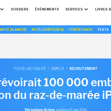
DOSSIERS
ÉVÉNEMENTS
SERVICES
LIVRES-
ARTE BLANCHE
ACCÉLERATEUR IA
CYBERCOACH
TESTS
TOUTE L'ACTUALITÉ
/
EMPLOI
/
RECRUTEMENT
révoirait 100 000 em
ion du raz-de-marée i
Véronique Arène
,
publié le 23 Juin 2014