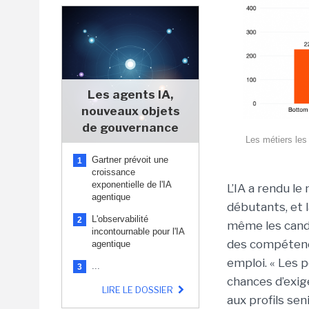
Les agents IA,
nouveaux objets
de gouvernance
Les métiers les
Gartner prévoit une
1
croissance
exponentielle de l'IA
L’IA a rendu le 
agentique
débutants, et l
L'observabilité
2
même les candi
incontournable pour l'IA
des compétence
agentique
emploi. « Les p
...
3
chances d’exi
LIRE LE DOSSIER
aux profils sen