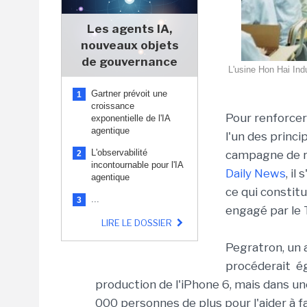
Les agents IA,
nouveaux objets
de gouvernance
L'usine Hon Hai Ind
Gartner prévoit une
1
croissance
Pour renforcer
exponentielle de l'IA
agentique
l'un des princi
L'observabilité
campagne de re
2
incontournable pour l'IA
Daily News
, i
agentique
ce qui constit
...
3
engagé par le 
LIRE LE DOSSIER
Pegratron, un 
procéderait é
production de l'iPhone 6, mais dans u
000 personnes de plus pour l'aider à f