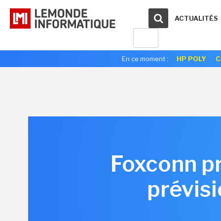
ACTUALITÉS
En ce moment :
HP POLY
C
Foxconn p
prévis