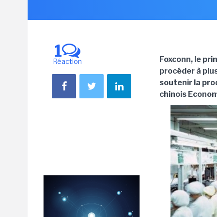
1
Foxconn, le pri
Réaction
procéder à pl
soutenir la pro
chinois Econom