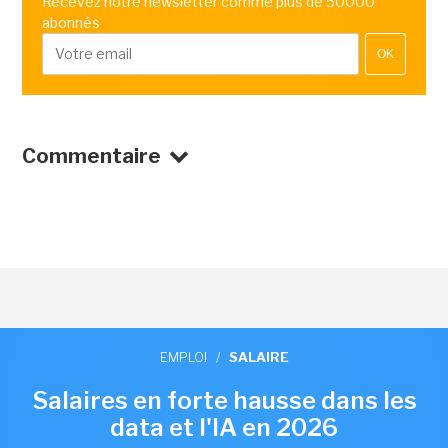
Recevez notre newsletter comme plus de 50000
abonnés
OK
Commentaire
EMPLOI
/
SALAIRE
Salaires en forte hausse dans les
data et l'IA en 2026