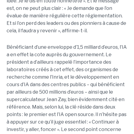
idée. Je le dis en toute honnêteté ». Et le message
est, on ne peut plus clair : « Je demande que l’on
évalue de manière régulière cette réglementation.
Et si l’on perd des leaders ou des pionniers à cause de
cela, il faudra y revenir », affirme-t-il.
Bénéficiant d’une enveloppe d’1,5 milliard d’euros, l’IA
a en effet la cote auprès du gouvernement. Le
président a d’ailleurs rappelé l’importance des
laboratoires créés à cet effet, des organismes de
recherche comme l’Inria, et le développement en
cours d’IA dans des centres publics – qui bénéficient
par ailleurs de 500 millions d’euros – ainsi que le
supercalculateur Jean Zay, bien évidemment cité en
référence. Mais, selon lui, la clé réside dans deux
points : le premier est l’IA open source. Il n’hésite pas
à appuyer sur ce qu’il juge essentiel : « Continuer à
investir, y aller, foncer ». Le second point concerne