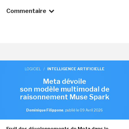
Commentaire
LOGICIEL
/
INTELLIGENCE ARTIFICIELLE
Meta dévoile
son modèle multimodal de
raisonnement Muse Spark
Dominique Filippone
,
publié le 09 Avril 2026
Fruit des développements de Meta dans le