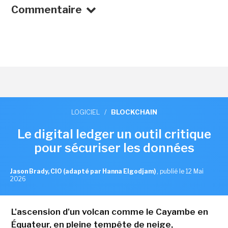
Commentaire
LOGICIEL
/
BLOCKCHAIN
Le digital ledger un outil critique
pour sécuriser les données
Jason Brady, CIO (adapté par Hanna Elgodjam)
,
publié le 12 Mai
2026
L'ascension d'un volcan comme le Cayambe en
Équateur, en pleine tempête de neige,