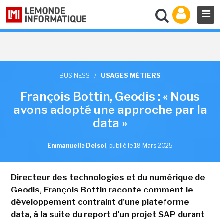
BUSINESS
/
USAGES MÉTIERS
François Bottin, Geodis : « Nous
avons adopté une approche par la
data »
Emmanuelle Delsol
,
publié le 18 Mars 2025
Directeur des technologies et du numérique de
Geodis, François Bottin raconte comment le
développement contraint d'une plateforme
data, à la suite du report d'un projet SAP durant