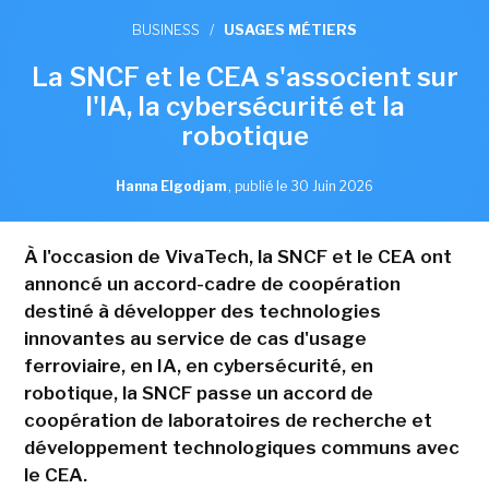
BUSINESS
/
USAGES MÉTIERS
La SNCF et le CEA s'associent sur
l'IA, la cybersécurité et la
robotique
Hanna Elgodjam
,
publié le 30 Juin 2026
À l'occasion de VivaTech, la SNCF et le CEA ont
annoncé un accord-cadre de coopération
destiné à développer des technologies
innovantes au service de cas d'usage
ferroviaire, en IA, en cybersécurité, en
robotique, la SNCF passe un accord de
coopération de laboratoires de recherche et
développement technologiques communs avec
le CEA.