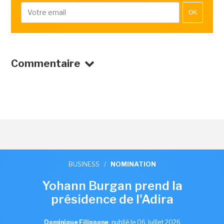
OK
Commentaire
BUSINESS
/
NOMINATION
Yohann Burgan prend la
présidence de l'Adira
Dominique Filippone
,
publié le 06 Juillet 2026