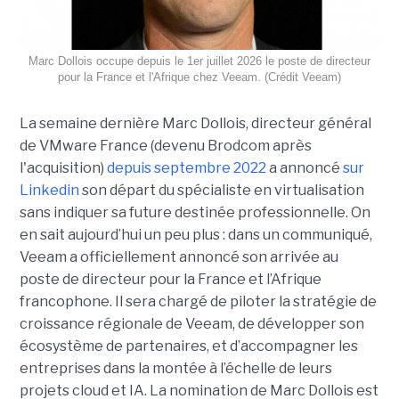
Marc Dollois occupe depuis le 1er juillet 2026 le poste de directeur
pour la France et l'Afrique chez Veeam. (Crédit Veeam)
La semaine dernière Marc Dollois, directeur général
de VMware France (devenu Brodcom après
l'acquisition)
depuis septembre 2022
a annoncé
sur
Linkedin
son départ du spécialiste en virtualisation
sans indiquer sa future destinée professionnelle. On
en sait aujourd’hui un peu plus : dans un communiqué,
Veeam a officiellement annoncé son arrivée au
poste de directeur pour la France et l’Afrique
francophone. Il sera chargé de piloter la stratégie de
croissance régionale de Veeam, de développer son
écosystème de partenaires, et d’accompagner les
entreprises dans la montée à l’échelle de leurs
projets cloud et IA. La nomination de Marc Dollois est