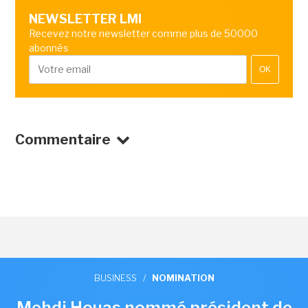
NEWSLETTER LMI
Recevez notre newsletter comme plus de 50000
abonnés
OK
Commentaire
BUSINESS
/
NOMINATION
Mehdi Houas nommé président de