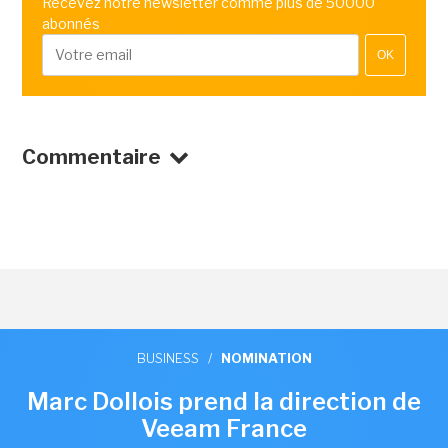
Recevez notre newsletter comme plus de 50000
abonnés
OK
Commentaire
BUSINESS
/
NOMINATION
Marc Dollois prend la direction de
Veeam France