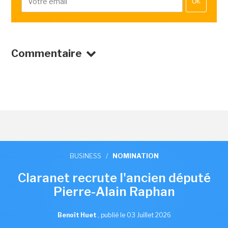
OK
Commentaire
BUSINESS
/
NOMINATION
Claranet recrute l'ancien député
Pierre-Alain Raphan
Benoît Huet
,
publié le 03 Juillet 2026