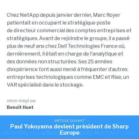
Chez NetApp depuis janvier dernier, Marc Royer
patientait en occupant le stratégique poste
de directeur commercial des comptes entreprises et
stratégiques. Avant de rejoindre le groupe, il a passé
plus de neuf ans chez Dell Technologies France où,
dernièrement, il était en charge de l'analytique et
des données non structurées. Ses 25 années
d’expérience l’ont aussi mené à fréquenter d’autres
entreprises technologiques comme EMC et Rise, un
VAR spécialisé dans le stockage.
Article rédigé par
Benoît Huet
ARTICLE SUIVANT
ARTICLE SUIVANT
Romain Passilly prend la direction de Visma
Paul Yokoyama devient président de Sharp
ARTICLE SUIVANT
Cet article vous a plu?
Partagez le !
Marc Royer confirmé à la tête de NetApp France
Europe
France