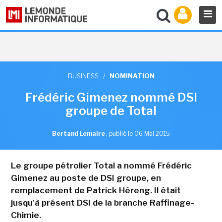
BUSINESS
/
NOMINATION
Frédéric Gimenez nommé DSI
groupe de Total
Bertand Lemaire
,
publié le 06 Mai 2015
Le groupe pétrolier Total a nommé Frédéric
Gimenez au poste de DSI groupe, en
remplacement de Patrick Héreng. Il était
jusqu'à présent DSI de la branche Raffinage-
Chimie.