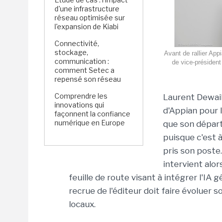
d'une infrastructure
réseau optimisée sur
l'expansion de Kiabi
Connectivité,
stockage,
Avant de rallier Appi
communication :
de vice-président
comment Setec a
repensé son réseau
Comprendre les
Laurent Dewaill
innovations qui
d'Appian pour l
façonnent la confiance
numérique en Europe
que son départ 
puisque c'est 
pris son poste
intervient alor
feuille de route visant à intégrer l'IA
recrue de l'éditeur doit faire évolue
locaux.