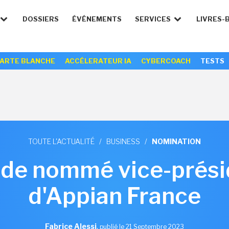
DOSSIERS
ÉVÉNEMENTS
SERVICES
LIVRES-
ARTE BLANCHE
ACCÉLERATEUR IA
CYBERCOACH
TESTS
TOUTE L'ACTUALITÉ
/
BUSINESS
/
NOMINATION
de nommé vice-prési
d'Appian France
Fabrice Alessi
,
publié le 21 Septembre 2023