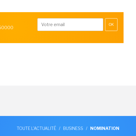
OK
 50000
TOUTE L'ACTUALITÉ
/
BUSINESS
/
NOMINATION