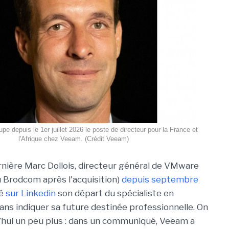
pe depuis le 1er juillet 2026 le poste de directeur pour la France et
l'Afrique chez Veeam. (Crédit Veeam)
nière Marc Dollois, directeur général de VMware
 Brodcom après l'acquisition)
depuis septembre
cé
sur Linkedin
son départ du spécialiste en
sans indiquer sa future destinée professionnelle. On
d’hui un peu plus : dans un communiqué, Veeam a