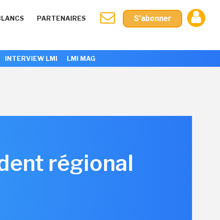
S'abonner
BLANCS
PARTENAIRES
INTERVIEW LMI
LMI MAG
dent régional