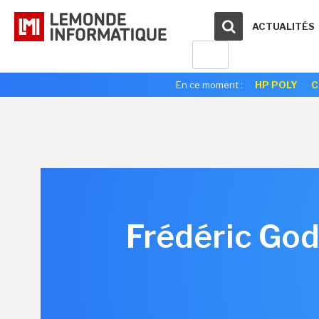
ACTUALITÉS
En ce moment :
HP POLY
C
Frédéric God