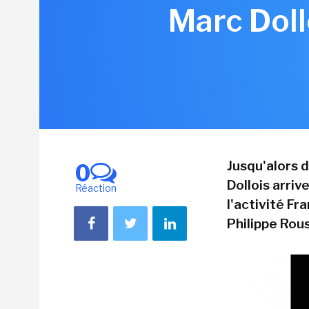
Marc Doll
Jusqu'alors 
0
Dollois arri
Réaction
l'activité Fr
Philippe Rouss