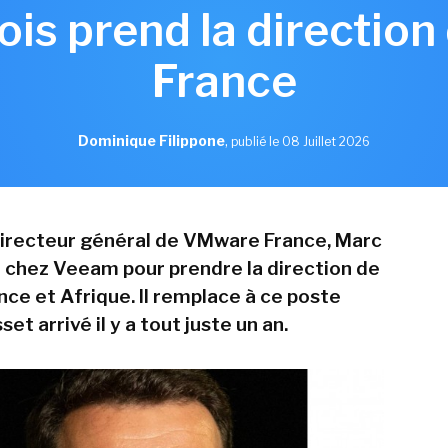
ois prend la directio
France
Dominique Filippone
,
publié le 08 Juillet 2026
directeur général de VMware France, Marc
ve chez Veeam pour prendre la direction de
ance et Afrique. Il remplace à ce poste
et arrivé il y a tout juste un an.