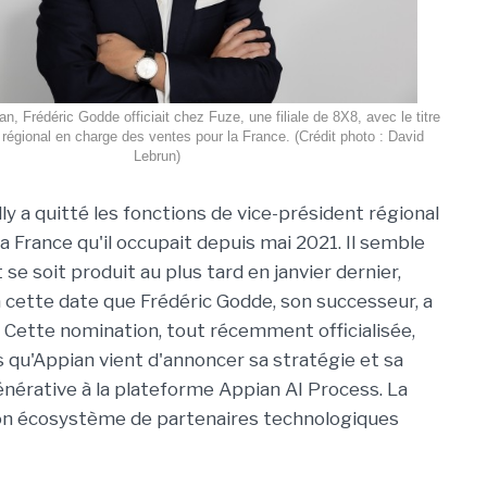
an, Frédéric Godde officiait chez Fuze, une filiale de 8X8, avec le titre
 régional en charge des ventes pour la France. (Crédit photo : David
Lebrun)
y a quitté les fonctions de vice-président régional
a France qu'il occupait depuis mai 2021. Il semble
se soit produit au plus tard en janvier dernier,
à cette date que Frédéric Godde, son successeur, a
. Cette nomination, tout récemment officialisée,
s qu'Appian vient d'annoncer sa stratégie et sa
 générative à la plateforme Appian AI Process. La
r son écosystème de partenaires technologiques