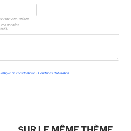
 nouveau commentaire
ns vos données
ialité.
s
Politique de confidentialité
-
Conditions d'utilisation
SUR LE MÊME THÈME