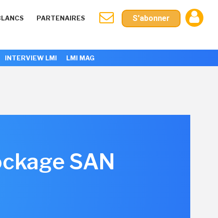
S'abonner
BLANCS
PARTENAIRES
INTERVIEW LMI
LMI MAG
tockage SAN