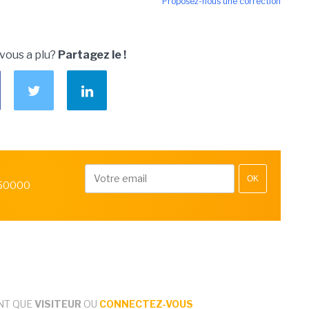
Proposez-nous une correction
 vous a plu?
Partagez le !
OK
 50000
NT QUE
VISITEUR
OU
CONNECTEZ-VOUS