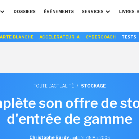
DOSSIERS
ÉVÉNEMENTS
SERVICES
LIVRES-
ARTE BLANCHE
ACCÉLERATEUR IA
CYBERCOACH
TESTS
TOUTE L'ACTUALITÉ
/
STOCKAGE
mplète son offre de s
d'entrée de gamme
Christophe Bardy
,
publié le 15 Mai 2006