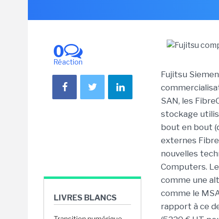
0
Réaction
Fujitsu Sieme
commercialisa
SAN, les Fibre
stockage utili
bout en bout (
externes Fibre
nouvelles tech
Computers. Le
comme une alt
comme le MSA 1
LIVRES BLANCS
rapport à ce de
Transition numérique