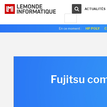
ACTUALITÉS
En ce moment :
HP POLY
C
Fujitsu co