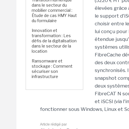
(5220 € HT pou
dans le secteur du
élevées grâce 
mobilier commercial :
Étude de cas HMY Haut
le support d'iS
du formulaire
choisir entre 
Innovation et
lui conçu pour
transformation : Les
étendue jusqu'
défis de la digitalisation
dans le secteur de la
systèmes utili
location
FibreCache dév
Ransomware et
des deux cont
stockage : Comment
synchronisés. 
sécuriser son
infrastructure
snapshot compa
deux systèmes
FibreCAT N so
et iSCSI (via l
fonctionner sous Windows, Linux et Sol
Article rédigé par