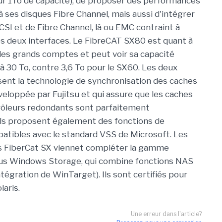
r 1To de capacité), de proposer des performances
à ses disques Fibre Channel, mais aussi d'intégrer
CSI et de Fibre Channel, là ou EMC contraint à
les deux interfaces. Le FibreCAT SX80 est quant à
 les grands comptes et peut voir sa capacité
à 30 To, contre 3,6 To pour le SX60. Les deux
sent la technologie de synchronisation des caches
eloppée par Fujitsu et qui assure que les caches
rôleurs redondants sont parfaitement
Ils proposent également des fonctions de
tibles avec le standard VSS de Microsoft. Les
 FiberCat SX viennet compléter la gamme
us Windows Storage, qui combine fonctions NAS
'intégration de WinTarget). Ils sont certifiés pour
aris.
Une erreur dans l'article?