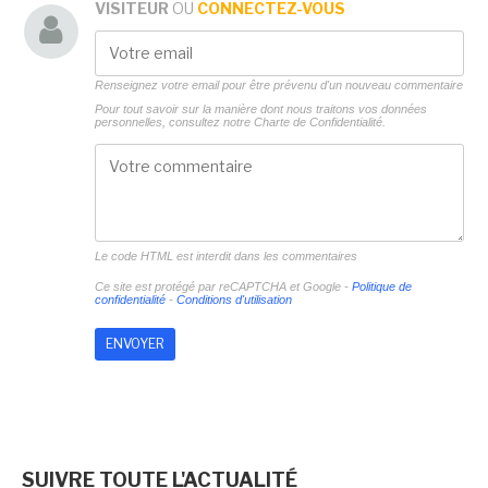
VISITEUR
OU
CONNECTEZ-VOUS
Renseignez votre email pour être prévenu d'un nouveau commentaire
Pour tout savoir sur la manière dont nous traitons vos données
personnelles, consultez notre
Charte de Confidentialité.
Le code HTML est interdit dans les commentaires
Ce site est protégé par reCAPTCHA et Google -
Politique de
confidentialité
-
Conditions d'utilisation
SUIVRE TOUTE L'ACTUALITÉ