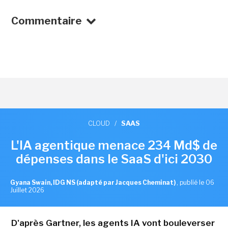
Commentaire
CLOUD
/
SAAS
L'IA agentique menace 234 Md$ de
dépenses dans le SaaS d'ici 2030
Gyana Swain, IDG NS (adapté par Jacques Cheminat)
,
publié le 06
Juillet 2026
D'après Gartner, les agents IA vont bouleverser