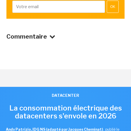
OK
Commentaire
DATACENTER
La consommation électrique des
datacenters s'envole en 2026
Andy Patrizio, IDG NS (adapté par Jacques Cheminat)
,
publié le