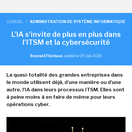
LOGICIEL
/
ADMINISTRATION DE SYSTÈME INFORMATIQUE
L'IA s'invite de plus en plus dans
l'ITSM et la cybersécurité
Reynald Fléchaux
,
publié le 09 Juin 2026
La quasi-totalité des grandes entreprises dans
le monde utilisent déjà, d'une manière ou d'une
autre, l'IA dans leurs processus ITSM. Elles sont
à peine moins à en faire de même pour leurs
opérations cyber.