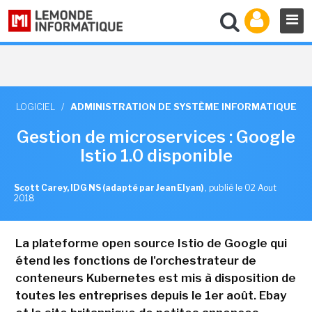
LOGICIEL
/
ADMINISTRATION DE SYSTÈME INFORMATIQUE
Gestion de microservices : Google
Istio 1.0 disponible
Scott Carey, IDG NS (adapté par Jean Elyan)
,
publié le 02 Aout
2018
La plateforme open source Istio de Google qui
étend les fonctions de l'orchestrateur de
conteneurs Kubernetes est mis à disposition de
toutes les entreprises depuis le 1er août. Ebay