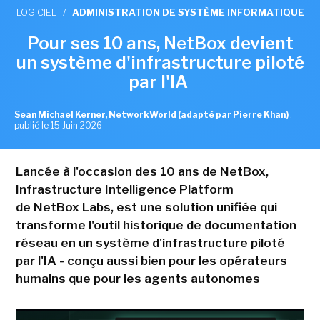
LOGICIEL
/
ADMINISTRATION DE SYSTÈME INFORMATIQUE
Pour ses 10 ans, NetBox devient
un système d'infrastructure piloté
par l'IA
Sean Michael Kerner, NetworkWorld (adapté par Pierre Khan)
,
publié le 15 Juin 2026
Lancée à l'occasion des 10 ans de NetBox,
Infrastructure Intelligence Platform
de NetBox Labs, est une solution unifiée qui
transforme l'outil historique de documentation
réseau en un système d'infrastructure piloté
par l'IA - conçu aussi bien pour les opérateurs
humains que pour les agents autonomes