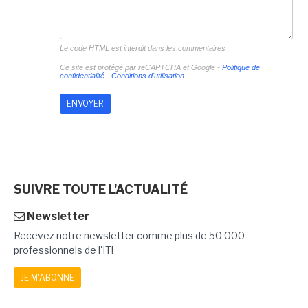
Le code HTML est interdit dans les commentaires
Ce site est protégé par reCAPTCHA et Google -
Politique de
confidentialité
-
Conditions d'utilisation
SUIVRE TOUTE L'ACTUALITÉ
Newsletter
Recevez notre newsletter comme plus de 50 000
professionnels de l'IT!
JE M'ABONNE