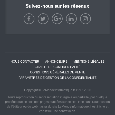
Suivez-nous sur les réseaux
NOUS CONTACTER
ANNONCEURS
MENTIONS LÉGALES
CHARTE DE CONFIDENTIALITÉ
CONDITIONS GÉNÉRALES DE VENTE
PARAMÈTRES DE GESTION DE LA CONFIDENTIALITÉ
Copyright © LeMondeInformatique.fr 1997-2026
Toute reproduction ou représentation intégrale ou partielle, par quelque
procédé que ce soit, des pages publiées sur ce site, faite sans l'autorisation
de l'éditeur ou du webmaster du site LeMondeInformatique.fr est illicite et
constitue une contrefaçon.