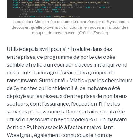
La backdoor Mistic a été documentée par Zscaler et Symantec a
découvert qu'elle provenait d'un courtier en accès initial pour des
groupes de ransomware. (Crédit : Zscaler)
Utilisé depuis avril pour s’introduire dans des
entreprises, ce programme de porte dérobée
semble être lié à un courtier d’accès initial qui vend
des points d’ancrage réseau à des groupes de
ransomware. Surnommé « Mistic » par les chercheurs
de Symantec qui l’ont identifié, ce malware a été
déployé sur les réseaux d’entreprises de nombreux
secteurs, dont l’assurance, l’éducation, l’IT et les
services professionnels. Dans certains cas, il a été
utilisé en association avec ModeloRAT, un malware
écrit en Python associé à l’acteur malveillant
Woodgnat, également connu sous le nom de