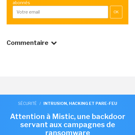
abonnés
OK
Commentaire
SÉCURITÉ
/
INTRUSION, HACKING ET PARE-FEU
Attention à Mistic, une backdoor
servant aux campagnes de
ransomware